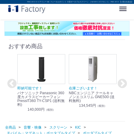
PWC-K113 ケイアイシー KIC フォーカルポイント 大型ポータブルスクリーン （16:10サイズ/フロント） PWC-K113 【※受注生産品】
Menu
おすすめ商品
！
即納可能です！
在庫ございます！
即納可
nic リモ
パナソニック Panasonic 360
NBCエンジニア クールキャ
パナソニッ
WR-
度カメラスピーカーフォン
ノンエコスリム GNE500 (送
1.9G
PressIT360 TY-CSP1 (送料無
料無料)
レスアンプ
料)
無料)
134,545円
）
（税別）
140,000円
1
（税別）
全商品
音響・映像
スクリーン
KIC
モバイル・マグネット・ポータブルタイプ
ポーダブルタイプ