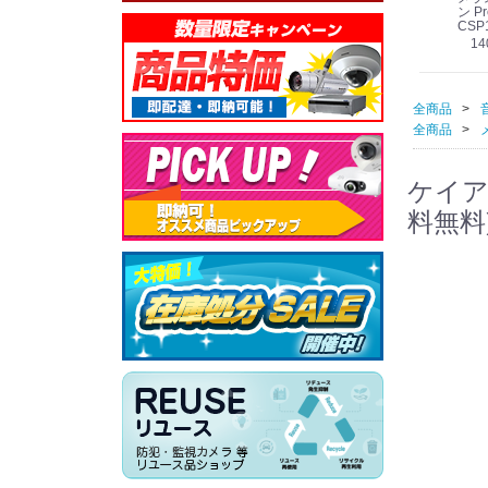
線
型 AIカメラ スピーカ
WV-QSR501-WUX
210A (送料無料)
ン Pr
ー付きモデル WV-
(送料無料)
CSP
39,000円
（税別）
料)
S71301-F2L (送料無
78,000円
6,000円
14
）
（税別）
（税別）
料)
全商品
全商品
ケイアイ
料無料