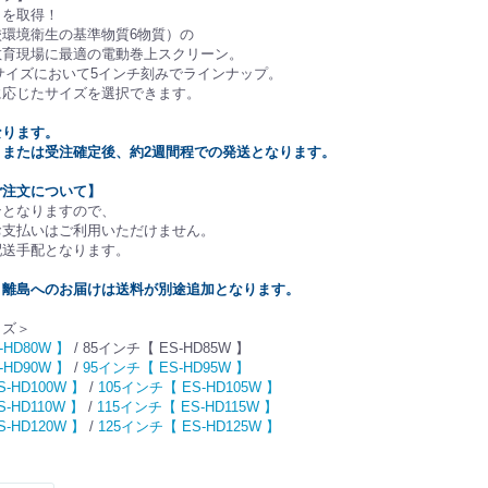
クを取得！
環境衛生の基準物質6物質）の
教育現場に最適の電動巻上スクリーン。
ンチサイズにおいて5インチ刻みでラインナップ。
に応じたサイズを選択できます。
なります。
、または受注確定後、約2週間程での発送となります。
ご注文について】
ンとなりますので、
お支払いはご利用いただけません。
配送手配となります。
・離島へのお届けは送料が別途追加となります。
イズ＞
-HD80W 】
/ 85インチ【 ES-HD85W 】
-HD90W 】
/
95インチ【 ES-HD95W 】
-HD100W 】
/
105インチ【 ES-HD105W 】
-HD110W 】
/
115インチ【 ES-HD115W 】
-HD120W 】
/
125インチ【 ES-HD125W 】