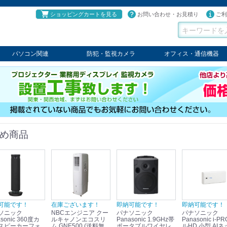
ショッピングカートを見る
お問い合わせ・お見積り
ご利
パソコン関連
防犯・監視カメラ
オフィス・通信機器
パソコン
タブレット
PCパーツ
コンソール
ケーブル
切替器・延長器
伝送器
コンバータ
その他
パナソニック
TAKEX
LET'S
JSS
SELCO
PRINCETON
OS
ネクステージ
ATEN
回線切替器
疑似電話回線装置
通信機器
デジタル携帯電話PBX
収納・ラック・ハンガー
会議システム
電子黒板
ホワイトボード
その他
め商品
可能です！
在庫ございます！
即納可能です！
即納可能です！
ソニック
NBCエンジニア クー
パナソニック
パナソニック
sonic 360度カ
ルキャノンエコスリ
Panasonic 1.9GHz帯
Panasonic i-PRO フ
スピーカーフォ
ム GNE500 (送料無
ポータブルワイヤレ
ルHD 小型 AIネ