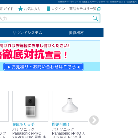
ES-HD85W ケイアイシー KIC 電動巻上スクリーン (16:9サイズ) ES-HD85W (ホワイト) (送料無料)
用ガイド
お気に入り
ログイン
商品カテゴリ一覧
サウンドシステム
撮影機材
音響機器
輸入オーディオ
楽器
ケーブル
ビデオライト
クールライト
LEDライト
スタンド
写真関連商品
スタジオセット商品
オプション
在庫あり☆彡
即納可能！
在庫あり！送料無料！
即
パナソニック
パナソニック
パナソニック
パ
Panasonic i-PRO
Panasonic i-PRO カ
Panasonic リモコン
Pan
ット
2MP(1080p) 屋内 小
メラ吊り下げ金具
マイク (10局用) WR-
メ