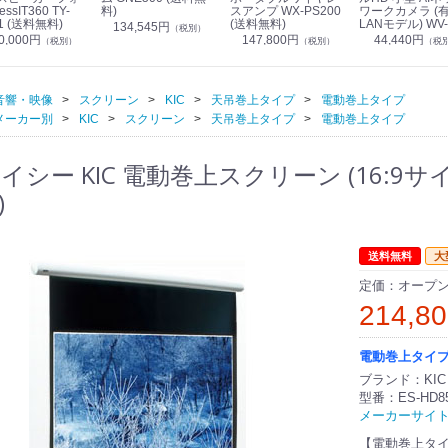
essIT360 TY-
料)
スアンプ WX-PS200
ワークカメラ (
1 (送料無料)
(送料無料)
LANモデル) WV-
134,545円
（税別）
S7130UX (送料
0,000円
147,800円
44,440円
（税別）
（税別）
（税
音響・映像
スクリーン
KIC
天吊巻上タイプ
電動巻上タイプ
メーカー別
KIC
スクリーン
天吊巻上タイプ
電動巻上タイプ
シー KIC 電動巻上スクリーン (16:9サイズ)
)
送料無料
大
定価：オープ
214,8
電動巻上タイ
ブランド：KIC
型番：ES-HD8
メーカーサイ
【電動巻上タ