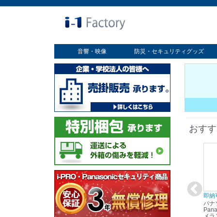
音響・映像
防災・セキュリティグッズ
業務用ディスプレイ
プロジェクター
放送・業務用映像システム
書画カメラ
スクリーン
オプション
セキュリティグッズ
防災グッズ
おすす
在庫あり☆彡
即納可能！
在庫あり！送料無料！
即納
パナソニック
パナソニック
パナソニック
パナ
Panasonic i-PRO
Panasonic i-PRO カ
Panasonic リモコン
Pana
ット
2MP(1080p) 屋内 小
メラ吊り下げ金具
マイク (10局用) WR-
メラ