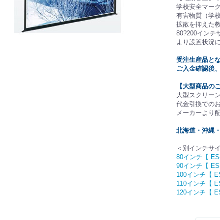
学校安全マー
有害物質（学校
拡散を抑えた
80?200イ
より設置状況
受注生産品と
ご入金確認後
【大型商品の
大型スクリー
代金引換での
メーカーより
北海道・沖縄
＜別インチサ
80インチ【 ES
90インチ【 ES
100インチ【 ES
110インチ【 ES
120インチ【 ES