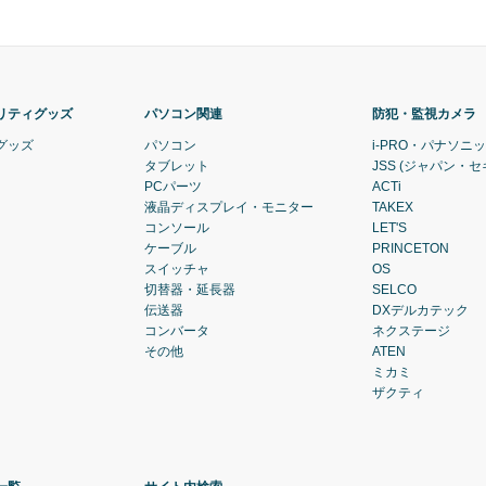
リティグッズ
パソコン関連
防犯・監視カメラ
グッズ
パソコン
i-PRO・パナソニ
タブレット
JSS (ジャパン・
PCパーツ
ACTi
液晶ディスプレイ・モニター
TAKEX
コンソール
LET'S
ケーブル
PRINCETON
スイッチャ
OS
切替器・延長器
SELCO
伝送器
DXデルカテック
コンバータ
ネクステージ
その他
ATEN
ミカミ
ザクティ