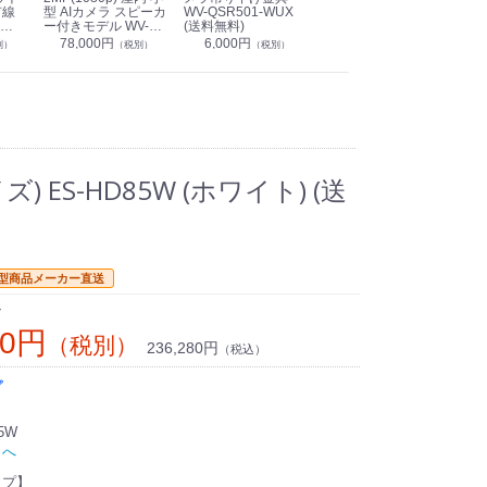
有線
型 AIカメラ スピーカ
WV-QSR501-WUX
210A (送料無料)
ン P
ー付きモデル WV-
(送料無料)
CS
39,000円
（税別）
無料)
S71301-F2L (送料無
78,000円
6,000円
1
別）
（税別）
（税別）
料)
 ES-HD85W (ホワイト) (送
型商品メーカー直送
ン
00円
（税別）
236,280円
（税込）
プ
5W
トへ
イプ】