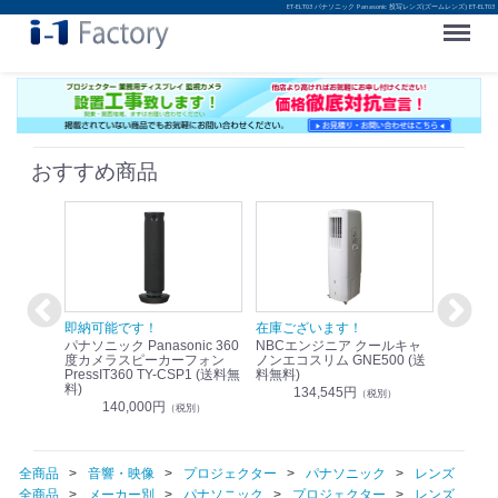
ET-ELT03 パナソニック Panasonic 投写レンズ(ズームレンズ) ET-ELT03
Menu
おすすめ商品
！
即納可能です！
在庫ございます！
即納可
nic リモ
パナソニック Panasonic 360
NBCエンジニア クールキャ
パナソニッ
WR-
度カメラスピーカーフォン
ノンエコスリム GNE500 (送
1.9G
PressIT360 TY-CSP1 (送料無
料無料)
レスアンプ
料)
無料)
134,545円
）
（税別）
140,000円
1
（税別）
全商品
音響・映像
プロジェクター
パナソニック
レンズ
全商品
メーカー別
パナソニック
プロジェクター
レンズ