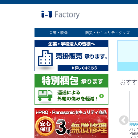
音響・映像
防災・セキュリティグッズ
業務用ディスプレイ
プロジェクター
放送・業務用映像システム
書画カメラ
スクリーン
オプション
セキュリティグッズ
防災グッズ
おすす
在庫あり☆彡
即納可能！
在庫あり！送料無料！
即納
パナソニック
パナソニック
パナソニック
パナ
Panasonic i-PRO
Panasonic i-PRO カ
Panasonic リモコン
Pana
ット
2MP(1080p) 屋内 小
メラ吊り下げ金具
マイク (10局用) WR-
メラ