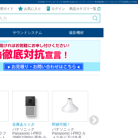
LE1500RS マーチンオーディオ MARTIN AUDIO LEシリーズ ハイパワー非対称拡散ステージモニター(下手設置用) LE1500RS
用ガイド
お気に入り
ログイン
商品カテゴリ一覧
サウンドシステム
撮影機材
音響機器
輸入オーディオ
楽器
ケーブル
ビデオライト
クールライト
LEDライト
スタンド
写真関連商品
スタジオセット商品
オプション
在庫あり☆彡
即納可能！
在庫あり！送料無料！
即
パナソニック
パナソニック
パナソニック
パ
Panasonic i-PRO
Panasonic i-PRO カ
Panasonic リモコン
Pan
ット
2MP(1080p) 屋内 小
メラ吊り下げ金具
マイク (10局用) WR-
メ