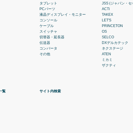
タブレット
JSS (ジャパン・
PCパーツ
ACTi
液晶ディスプレイ・モニター
TAKEX
コンソール
LET'S
ケーブル
PRINCETON
スイッチャ
OS
切替器・延長器
SELCO
伝送器
DXデルカテック
コンバータ
ネクステージ
その他
ATEN
ミカミ
ザクティ
一覧
サイト内検索