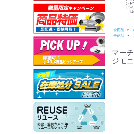
線
型 AIカメラ スピーカ
WV-QSR501-WUX
210A (送料無料)
ン Pr
ー付きモデル WV-
(送料無料)
CSP
39,000円
（税別）
料)
S71301-F2L (送料無
78,000円
6,000円
14
）
（税別）
（税別）
料)
全商品
全商品
マーチ
ジモニタ