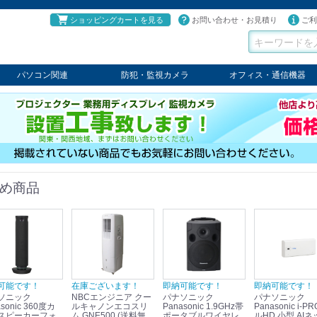
ショッピングカートを見る
お問い合わせ・お見積り
ご利
パソコン関連
防犯・監視カメラ
オフィス・通信機器
パソコン
タブレット
PCパーツ
コンソール
ケーブル
切替器・延長器
伝送器
コンバータ
その他
パナソニック
TAKEX
LET'S
JSS
SELCO
PRINCETON
OS
ネクステージ
ATEN
回線切替器
疑似電話回線装置
通信機器
デジタル携帯電話PBX
収納・ラック・ハンガー
会議システム
電子黒板
ホワイトボード
その他
め商品
可能です！
在庫ございます！
即納可能です！
即納可能です！
ソニック
NBCエンジニア クー
パナソニック
パナソニック
sonic 360度カ
ルキャノンエコスリ
Panasonic 1.9GHz帯
Panasonic i-PRO フ
スピーカーフォ
ム GNE500 (送料無
ポータブルワイヤレ
ルHD 小型 AIネ