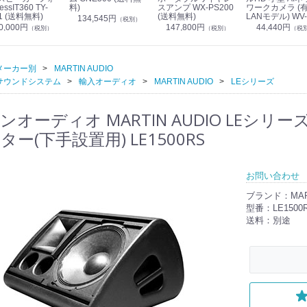
essIT360 TY-
料)
スアンプ WX-PS200
ワークカメラ (
1 (送料無料)
(送料無料)
LANモデル) WV-
134,545円
（税別）
S7130UX (送料
0,000円
147,800円
44,440円
（税別）
（税別）
（税
メーカー別
MARTIN AUDIO
サウンドシステム
輸入オーディオ
MARTIN AUDIO
LEシリーズ
ンオーディオ MARTIN AUDIO LEシ
ー(下手設置用) LE1500RS
お問い合わせ
ブランド：MART
型番：LE1500
送料：別途