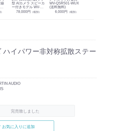
有線
型 AIカメラ スピーカ
WV-QSR501-WUX
210A (送料無料)
ン P
ー付きモデル WV-
(送料無料)
CS
39,000円
（税別）
無料)
S71301-F2L (送料無
78,000円
6,000円
1
別）
（税別）
（税別）
料)
リーズ ハイパワー非対称拡散ステー
IN AUDIO
RS
完売致しました
お気に入りに追加