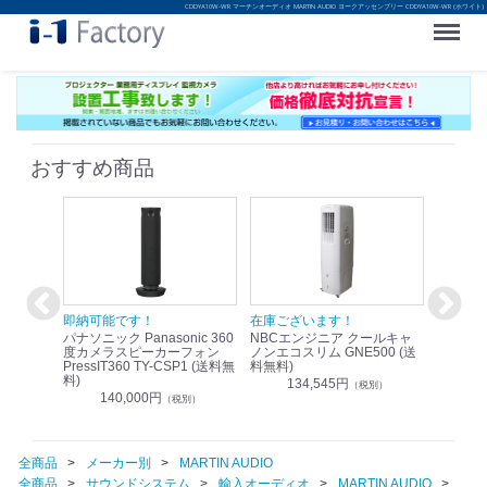
CDDYA10W-WR マーチンオーディオ MARTIN AUDIO ヨークアッセンブリー CDDYA10W-WR (ホワイト)
Menu
おすすめ商品
！
即納可能です！
在庫ございます！
即納可
nic リモ
パナソニック Panasonic 360
NBCエンジニア クールキャ
パナソニッ
WR-
度カメラスピーカーフォン
ノンエコスリム GNE500 (送
1.9G
PressIT360 TY-CSP1 (送料無
料無料)
レスアンプ
料)
無料)
134,545円
）
（税別）
140,000円
1
（税別）
全商品
メーカー別
MARTIN AUDIO
全商品
サウンドシステム
輸入オーディオ
MARTIN AUDIO