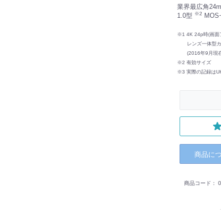
業界最広角24
※2
1.0型
MOS
※1 4K 24p時(
レンズ一体型カメ
(2016年9月現
※2 有効サイズ
※3 実際の記録はUHD(
商品に
商品コード：
0