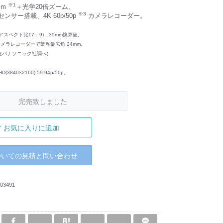
※1
mm
＋光学20倍ズーム、
※3
センサー搭載、4K 60p/50p
カメラレコーダー。
画面アスペクト比17：9)、35mm換算値。
ラレコーダーで業界最広角 24mm。
在パナソニック社調べ)
3840×2160) 59.94p/50p。
完売致しました
お気に入りに追加
ついての見積と問い合わせ
03491