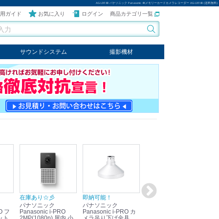
AG-UX180 パナソニック Panasonic 4Kメモリーカードカメラレコーダー AG-UX180 (送料無料)
用ガイド
お気に入り
ログイン
商品カテゴリ一覧
サウンドシステム
撮影機材
音響機器
輸入オーディオ
楽器
ケーブル
ビデオライト
クールライト
LEDライト
スタンド
写真関連商品
スタジオセット商品
オプション
在庫あり☆彡
即納可能！
在庫あり！送料無料！
即
パナソニック
パナソニック
パナソニック
パ
Panasonic i-PRO
Panasonic i-PRO カ
Panasonic リモコン
Pan
ット
2MP(1080p) 屋内 小
メラ吊り下げ金具
マイク (10局用) WR-
メ