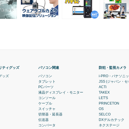
リティグッズ
パソコン関連
防犯・監視カメラ
グッズ
パソコン
i-PRO・パナソニ
タブレット
JSS (ジャパン・
PCパーツ
ACTi
液晶ディスプレイ・モニター
TAKEX
コンソール
LET'S
ケーブル
PRINCETON
スイッチャ
OS
切替器・延長器
SELCO
伝送器
DXデルカテック
コンバータ
ネクステージ