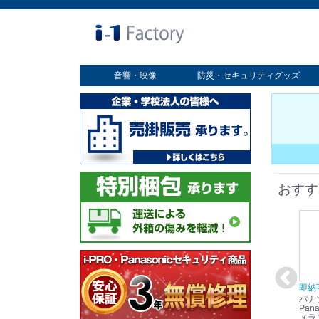
音響・映像
防災・セキュリティグッズ
業務用ディスプレイ
プロジェクター
放送・業務用映像システム
書画カメラ
スクリーン
オプション
セキュリティグッズ
防災グッズ
おすす
在庫あり☆彡
即納可能！
在庫あり！送料無料！
即納
パナソニック
パナソニック
パナソニック
パナ
Panasonic i-PRO
Panasonic i-PRO カ
Panasonic リモコン
Pana
ット
2MP(1080p) 屋内 小
メラ吊り下げ金具
マイク (10局用) WR-
メラ