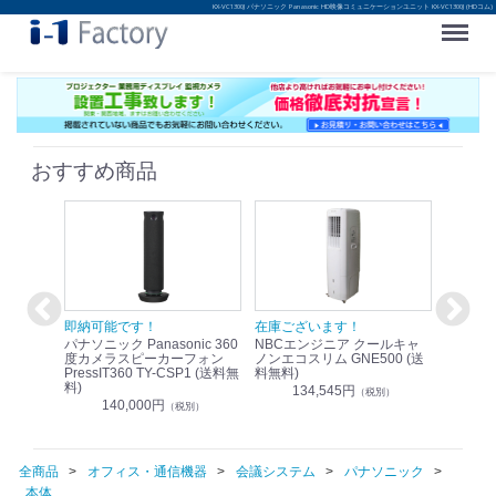
KX-VC1300J パナソニック Panasonic HD映像コミュニケーションユニット KX-VC1300J (HDコム)
Menu
おすすめ商品
！
即納可能です！
在庫ございます！
即納可
nic リモ
パナソニック Panasonic 360
NBCエンジニア クールキャ
パナソニッ
WR-
度カメラスピーカーフォン
ノンエコスリム GNE500 (送
1.9G
PressIT360 TY-CSP1 (送料無
料無料)
レスアンプ
料)
無料)
134,545円
）
（税別）
140,000円
1
（税別）
全商品
オフィス・通信機器
会議システム
パナソニック
本体