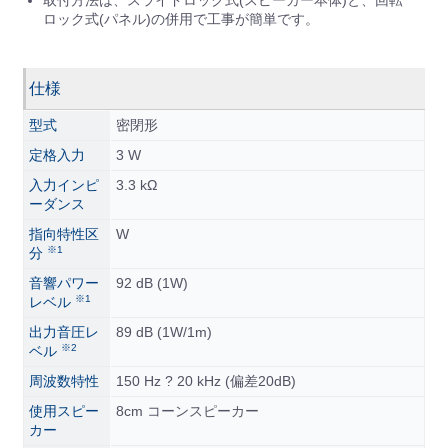
取付方法は、スライドロック式(スピーカー本体)と、回転
ロック式(パネル)の併用で工事が簡単です。
仕様
型式
密閉形
定格入力
3 W
入力インピ
3.3 kΩ
ーダンス
指向特性区
W
※1
分
音響パワー
92 dB (1W)
※1
レベル
出力音圧レ
89 dB (1W/1m)
※2
ベル
周波数特性
150 Hz ? 20 kHz (偏差20dB)
使用スピー
8cm コーンスピーカー
カー