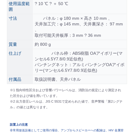
使用温度範
? 10 ℃ ? ＋ 50 ℃
囲
寸法
パネル：φ 180 mm × 高さ 10 mm 、
天井加工穴：φ 145 mm、天井裏深さ： 97 mm
、
取付可能天井板厚：3 mm ? 36 mm
質量
約 800 g
仕上げ
パネル枠：ABS樹脂 OAアイボリー(マ
ンセル6.5Y7.8/0.9近似色)
パンチングネット：アルミパンチングOAアイボ
リー(マンセル6.5Y7.8/0.9近似色)
付属品
取扱説明書、天井パネル
※1 指向特性区分および音響パワーレベルは、消防法の規定により測定され
た区分および値を用いています。
※2 出力音圧レベルは、JIS C 5531で定められた値で、音声警報「第2シグナ
ル」の値とは異なります。
設置上の注意
非常用放送設備としてご使用の場合、アンプからスピーカーへの配線は、HIV 金属管