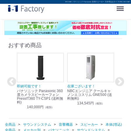
WS-5801 パナソニック Panasonic 防滴スピーカー 天井埋込みタイプ(3W) WS-5801
Menu
おすすめ商品
！
即納可能です！
在庫ございます！
即納可
nic リモ
パナソニック Panasonic 360
NBCエンジニア クールキャ
パナソニッ
WR-
度カメラスピーカーフォン
ノンエコスリム GNE500 (送
1.9G
PressIT360 TY-CSP1 (送料無
料無料)
レスアンプ
料)
無料)
134,545円
）
（税別）
140,000円
1
（税別）
全商品
サウンドシステム
音響機器
スピーカー
本体(埋込)
全商品
メーカー別
パナソニック
サウンドシステム