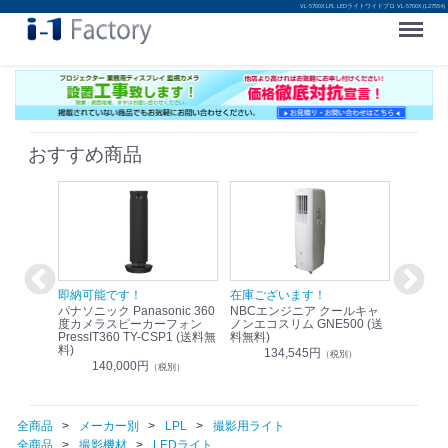
VL-5700X LPL LEDライトワイドプロ VL-5700X (L27554)
Menu
おすすめ商品
！
即納可能です！
在庫ございます！
即納可
nic リモ
パナソニック Panasonic 360
NBCエンジニア クールキャ
パナソニッ
WR-
度カメラスピーカーフォン
ノンエコスリム GNE500 (送
1.9G
PressIT360 TY-CSP1 (送料無
料無料)
レスアンプ
料)
無料)
134,545円
）
（税別）
140,000円
1
（税別）
全商品
メーカー別
LPL
撮影用ライト
全商品
撮影機材
LEDライト