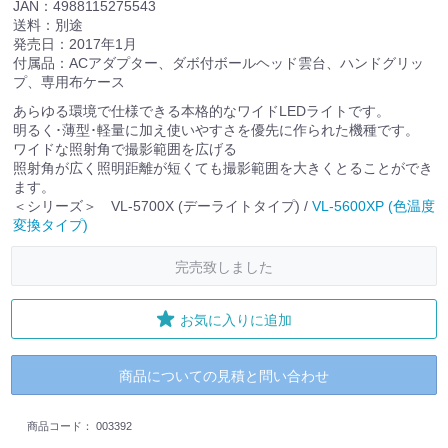
JAN：4988115275543
送料：別途
発売日：2017年1月
付属品：ACアダプター、ダボ付ボールヘッド雲台、ハンドグリッ
プ、専用布ケース
あらゆる環境で仕様できる本格的なワイドLEDライトです。
明るく･薄型･軽量に加え使いやすさを優先に作られた機種です。
ワイドな照射角で撮影範囲を広げる
照射角が広く照明距離が短くても撮影範囲を大きくとることができ
ます。
＜シリーズ＞ VL-5700X (デーライトタイプ) /
VL-5600XP (色温度
変換タイプ)
完売致しました
お気に入りに追加
商品についての見積と問い合わせ
商品コード：
003392