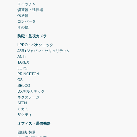
スイッチャ
切替器・延長器
伝送器
コンバータ
その他
防犯・監視カメラ
i-PRO・パナソニック
JSS (ジャパン・セキュリティシステム)
ACTi
TAKEX
LET'S
PRINCETON
OS
SELCO
DXデルカテック
ネクステージ
ATEN
ミカミ
ザクティ
オフィス・通信機器
回線切替器