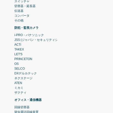
スイッチャ
切替器・延長器
伝送器
コンバータ
その他
防犯・監視カメラ
i-PRO・パナソニック
JSS (ジャパン・セキュリティシステム)
ACTi
TAKEX
LET'S
PRINCETON
OS
SELCO
DXデルカテック
ネクステージ
ATEN
ミカミ
ザクティ
オフィス・通信機器
回線切替器
疑似電話回線装置