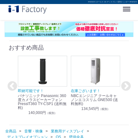
PFW5015 オーエス OS ディスプレイ壁付ハンガー PFW5015
Menu
おすすめ商品
！
即納可能です！
在庫ございます！
即納可
nic リモ
パナソニック Panasonic 360
NBCエンジニア クールキャ
パナソニッ
WR-
度カメラスピーカーフォン
ノンエコスリム GNE500 (送
1.9G
PressIT360 TY-CSP1 (送料無
料無料)
レスアンプ
料)
無料)
134,545円
）
（税別）
140,000円
1
（税別）
全商品
音響・映像
業務用ディスプレイ
ディスプレイオプション
OS
壁掛金具