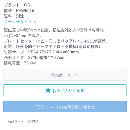
ブランド：OS
型番：PFW5015
送料：別途
メーカーサイトへ
縦位置での取付けは勿論、横位置2段での取付けも可能。
わずか34mmの薄さ。
プレートセンターのビス穴により水平レベル出しが容易。
盗難、脱落を防ぐセーフティロック機構(南京錠付属)
対応サイズ：VESA 75×75 ? 404×800mm
画面サイズ：37?50型/94?127cm
搭載質量：75.0kg
完売致しました
お気に入りに追加
商品についての見積と問い合わせ
商品コード：
003374