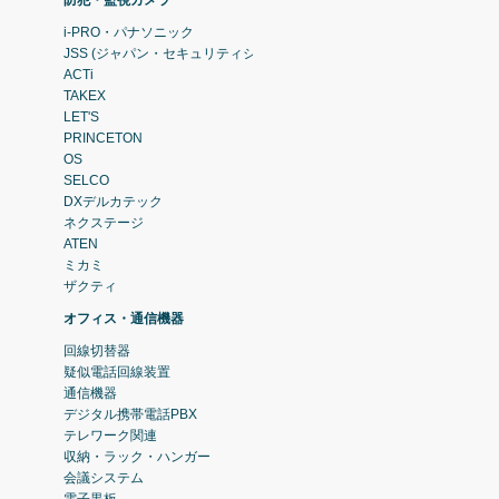
防犯・監視カメラ
i-PRO・パナソニック
JSS (ジャパン・セキュリティシステム)
ACTi
TAKEX
LET'S
PRINCETON
OS
SELCO
DXデルカテック
ネクステージ
ATEN
ミカミ
ザクティ
オフィス・通信機器
回線切替器
疑似電話回線装置
通信機器
デジタル携帯電話PBX
テレワーク関連
収納・ラック・ハンガー
会議システム