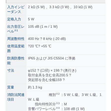
入力インピ
2 kΩ (5 W) 、3.3 kΩ (3 W) 、10 kΩ (1 W)
ーダンス
定格入力
5 W
出力音圧レ
105 dB (1 m / 1 W)
※1
ベル
周波数特性
400 Hz ? 8 kHz (-20 dB)
使用温度範
?20 ℃? +55 ℃
囲
防滴防塵性
IP65 および JIS C5504 に準拠
能
寸法
φ152 ? (口径) × 198 ? (奥行き)
取付金具を含む全高200.5 ?
突起部を含む全幅159 ?
質量
約 1.3 kg
※2
消防法関連
種別
：5 W: L 級、3 W: L 級、1
項目
W: L 級
※3
指向特性区分
：M
※3
音響パワーレベル
：108 dB (1 W)