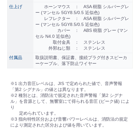
仕上げ
ホーンマウス ： ASA 樹脂 シルバーグレ
ー (マンセル 5GY8.5/0.5 近似色)
レフレクター ： ASA 樹脂 シルバーグレ
ー (マンセル 5GY8.5/0.5 近似色)
カバー ： ABS 樹脂 グレー (マン
セル N4.0 近似色)
取付金具 ： ステンレス
外郭ねじ類 ： ステンレス
付属品
取扱説明書、保証書、接続プラグ付きスピーカ
ーケーブル、落下防止ワイヤー
※1 出力音圧レベルは、JIS で定められた値で、音声警報
「第2 シグナル」の値とは異なります。
※2 種別とは、消防法で規定された音声警報「第2 シグナ
ル」を音源として、無響室にて得られる音圧 (ピーク値) によ
り
定められています。
※3 指向特性区分および音響パワーレベルは、消防法の規定
により測定された区分および値を用いています。