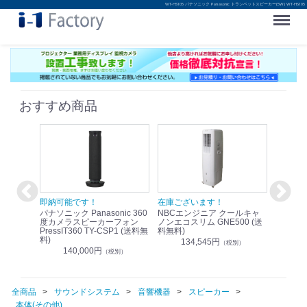
WT-HS105 パナソニック Panasonic トランペットスピーカー(5W) WT-HS105
Menu
おすすめ商品
！
即納可能です！
在庫ございます！
即納可
nic リモ
パナソニック Panasonic 360
NBCエンジニア クールキャ
パナソニッ
WR-
度カメラスピーカーフォン
ノンエコスリム GNE500 (送
1.9G
PressIT360 TY-CSP1 (送料無
料無料)
レスアンプ
料)
無料)
134,545円
）
（税別）
140,000円
1
（税別）
全商品
サウンドシステム
音響機器
スピーカー
本体(その他)