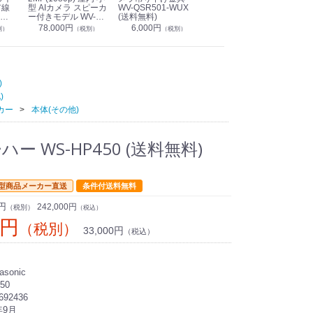
有線
型 AIカメラ スピーカ
WV-QSR501-WUX
210A (送料無料)
ン P
ー付きモデル WV-
(送料無料)
CS
39,000円
（税別）
無料)
S71301-F2L (送料無
78,000円
6,000円
1
別）
（税別）
（税別）
料)
)
)
カー
本体(その他)
ハー WS-HP450 (送料無料)
型商品メーカー直送
条件付送料無料
0円
242,000円
（税別）
（税込）
0円
（税別）
33,000円
（税込）
sonic
50
692436
年9月