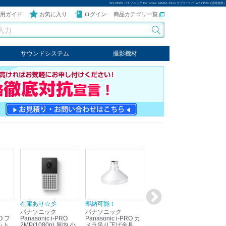
WS-HP450 パナソニック Panasonic RAMSA 38cm サブウーハー WS-HP450 (送料無料)
用ガイド
お気に入り
ログイン
商品カテゴリ一覧
サウンドシステム
撮影機材
音響機器
輸入オーディオ
楽器
ケーブル
ビデオライト
クールライト
LEDライト
スタンド
写真関連商品
スタジオセット商品
オプション
在庫あり☆彡
即納可能！
在庫あり！送料無料！
即
パナソニック
パナソニック
パナソニック
パ
Panasonic i-PRO
Panasonic i-PRO カ
Panasonic リモコン
Pan
ット
2MP(1080p) 屋内 小
メラ吊り下げ金具
マイク (10局用) WR-
メ