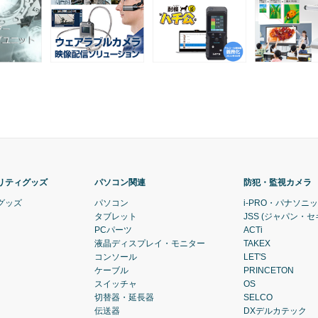
リティグッズ
パソコン関連
防犯・監視カメラ
グッズ
パソコン
i-PRO・パナソニ
タブレット
JSS (ジャパン・
PCパーツ
ACTi
液晶ディスプレイ・モニター
TAKEX
コンソール
LET'S
ケーブル
PRINCETON
スイッチャ
OS
切替器・延長器
SELCO
伝送器
DXデルカテック