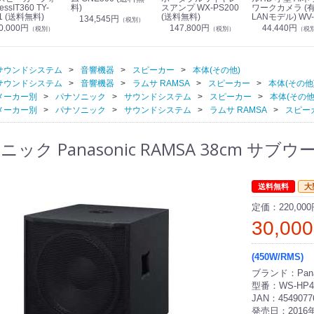
essIT360 TY-
料)
スアンプ WX-PS200
ワークカメラ (
1 (送料無料)
(送料無料)
LANモデル) WV-
134,545円
（税別）
S7130UX (送料
0,000円
147,800円
44,440円
（税別）
（税別）
（税
サウンドシステム
音響機器
スピーカー
本体(その他)
サウンドシステム
音響機器
ラムサ RAMSA
スピーカー
本体(その他
メーカー別
パナソニック
サウンドシステム
スピーカー
本体(その他
メーカー別
パナソニック
サウンドシステム
ラムサ RAMSA
スピー
ック Panasonic RAMSA 38cm サブウー
送料無料
大
定価：
220,00
30,00
(450W/RMS)
ブランド：Pana
型番：WS-HP4
JAN：4549077
発売日：2016