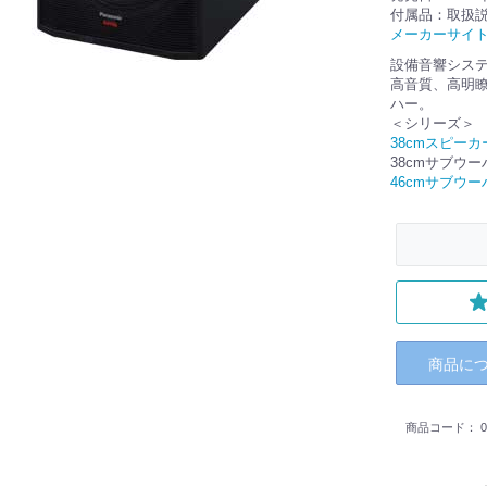
付属品：取扱
メーカーサイ
設備音響シス
高音質、高明
ハー。
＜シリーズ＞
38cmスピーカー(
38cmサブウーハー
46cmサブウーハー
商品に
商品コード：
0