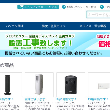
ショッピングカートを見る
お問い合わせ・お見積り
ご利
パソコン関連
防犯・監視カメラ
オフィス・通信機器
パソコン
タブレット
PCパーツ
コンソール
ケーブル
切替器・延長器
伝送器
コンバータ
その他
パナソニック
TAKEX
LET'S
JSS
SELCO
PRINCETON
OS
ネクステージ
ATEN
回線切替器
疑似電話回線装置
通信機器
デジタル携帯電話PBX
収納・ラック・ハンガー
会議システム
電子黒板
ホワイトボード
その他
め商品
可能です！
在庫ございます！
即納可能です！
即納可能です！
ソニック
NBCエンジニア クー
パナソニック
パナソニック
sonic 360度カ
ルキャノンエコスリ
Panasonic 1.9GHz帯
Panasonic i-PRO フ
スピーカーフォ
ム GNE500 (送料無
ポータブルワイヤレ
ルHD 小型 AIネ