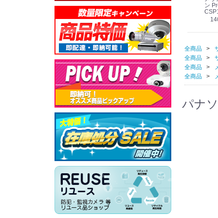
線
型 AIカメラ スピーカ
WV-QSR501-WUX
210A (送料無料)
ン Pr
ー付きモデル WV-
(送料無料)
CSP
39,000円
（税別）
料)
S71301-F2L (送料無
78,000円
6,000円
14
）
（税別）
（税別）
料)
全商品
全商品
全商品
全商品
パナソニ