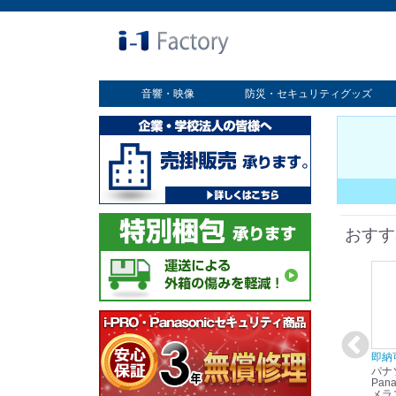
音響・映像
防災・セキュリティグッズ
業務用ディスプレイ
プロジェクター
放送・業務用映像システム
書画カメラ
スクリーン
オプション
セキュリティグッズ
防災グッズ
おすす
在庫あり☆彡
即納可能！
在庫あり！送料無料！
即納
パナソニック
パナソニック
パナソニック
パナ
Panasonic i-PRO
Panasonic i-PRO カ
Panasonic リモコン
Pana
ット
2MP(1080p) 屋内 小
メラ吊り下げ金具
マイク (10局用) WR-
メラ