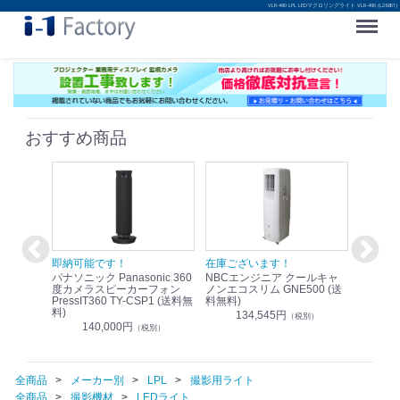
VLR-490 LPL LEDマクロリングライト VLR-490 (L26851)
Menu
おすすめ商品
！
即納可能です！
在庫ございます！
即納可
nic リモ
パナソニック Panasonic 360
NBCエンジニア クールキャ
パナソニッ
WR-
度カメラスピーカーフォン
ノンエコスリム GNE500 (送
1.9G
PressIT360 TY-CSP1 (送料無
料無料)
レスアンプ
料)
無料)
134,545円
）
（税別）
140,000円
1
（税別）
全商品
メーカー別
LPL
撮影用ライト
全商品
撮影機材
LEDライト