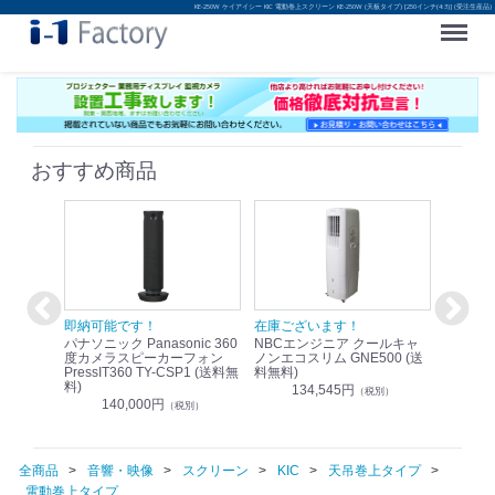
KE-250W ケイアイシー KIC 電動巻上スクリーン KE-250W (天板タイプ) [250インチ(4:3)] (受注生産品)
Menu
おすすめ商品
！
即納可能です！
在庫ございます！
即納可
nic リモ
パナソニック Panasonic 360
NBCエンジニア クールキャ
パナソニッ
WR-
度カメラスピーカーフォン
ノンエコスリム GNE500 (送
1.9G
PressIT360 TY-CSP1 (送料無
料無料)
レスアンプ
料)
無料)
134,545円
）
（税別）
140,000円
1
（税別）
全商品
音響・映像
スクリーン
KIC
天吊巻上タイプ
電動巻上タイプ