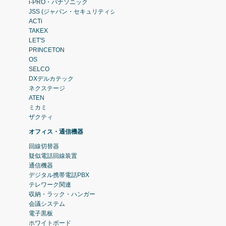
i-PRO・パナソニック
JSS (ジャパン・セキュリティシステム)
ACTi
TAKEX
LET'S
PRINCETON
OS
SELCO
DXデルカテック
ネクステージ
ATEN
ミカミ
ザクティ
オフィス・通信機器
回線切替器
疑似電話回線装置
通信機器
デジタル携帯電話PBX
テレワーク関連
収納・ラック・ハンガー
会議システム
電子黒板
ホワイトボード