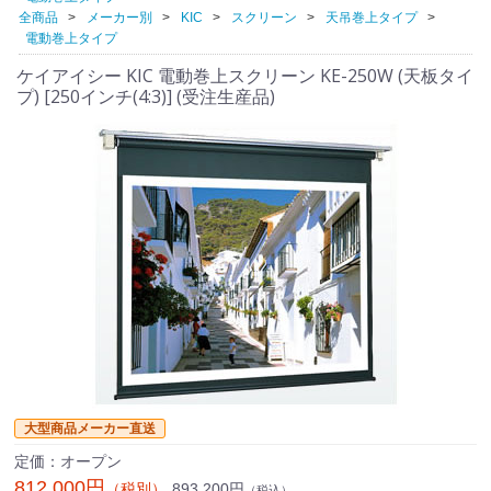
全商品
メーカー別
KIC
スクリーン
天吊巻上タイプ
電動巻上タイプ
ケイアイシー KIC 電動巻上スクリーン KE-250W (天板タイ
プ) [250インチ(4:3)] (受注生産品)
大型商品メーカー直送
定価：オープン
812,000円
893,200円
（税別）
（税込）