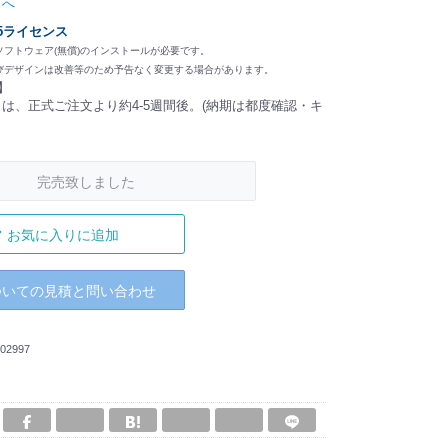
トへ
/ 5ライセンス
ソフトウェア(無償)のインストールが必要です。
びデザインは改善等のため予告なく変更する場合があります。
】
は、正式ご注文より約4-5週間後。(納期は都度確認・キ
完売致しました
お気に入りに追加
ついての見積と問い合わせ
02997