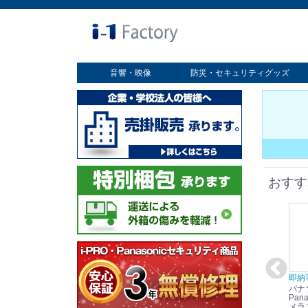
音響・映像
防災・セキュリティグッズ
業務用ディスプレイ
プロジェクター
放送・業務用映像システム
書画カメラ
スクリーン
オプション
セキュリティグッズ
防災グッズ
おすす
在庫あり☆彡
即納可能！
在庫あり！送料無料！
即納
パナソニック
パナソニック
パナソニック
パナ
Panasonic i-PRO
Panasonic i-PRO カ
Panasonic リモコン
Pana
ット
2MP(1080p) 屋内 小
メラ吊り下げ金具
マイク (10局用) WR-
メラ