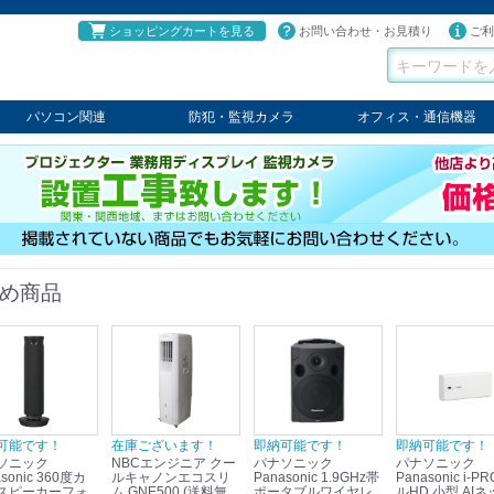
ショッピングカートを見る
お問い合わせ・お見積り
ご利
パソコン関連
防犯・監視カメラ
オフィス・通信機器
パソコン
タブレット
PCパーツ
コンソール
ケーブル
切替器・延長器
伝送器
コンバータ
その他
パナソニック
TAKEX
LET'S
JSS
SELCO
PRINCETON
OS
ネクステージ
ATEN
回線切替器
疑似電話回線装置
通信機器
デジタル携帯電話PBX
収納・ラック・ハンガー
会議システム
電子黒板
ホワイトボード
その他
め商品
可能です！
在庫ございます！
即納可能です！
即納可能です！
ソニック
NBCエンジニア クー
パナソニック
パナソニック
sonic 360度カ
ルキャノンエコスリ
Panasonic 1.9GHz帯
Panasonic i-PRO フ
スピーカーフォ
ム GNE500 (送料無
ポータブルワイヤレ
ルHD 小型 AIネ