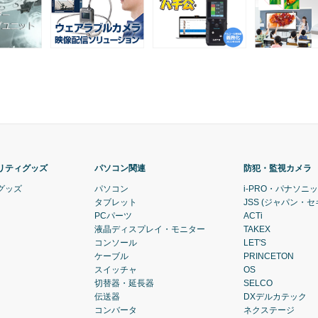
リティグッズ
パソコン関連
防犯・監視カメラ
グッズ
パソコン
i-PRO・パナソニ
タブレット
JSS (ジャパン・
PCパーツ
ACTi
液晶ディスプレイ・モニター
TAKEX
コンソール
LET'S
ケーブル
PRINCETON
スイッチャ
OS
切替器・延長器
SELCO
伝送器
DXデルカテック
コンバータ
ネクステージ