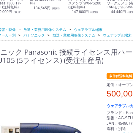
essIT360 TY-
料)
スアンプ WX-PS200
ワークカメラ (
1 (送料無料)
(送料無料)
LANモデル) WV-
134,545円
（税別）
S7130UX (送料
0,000円
147,800円
44,440円
（税別）
（税別）
（税
音響・映像
放送・業務用映像システム
ウェアラブル端末
メーカー別
パナソニック
放送・業務用映像システム
ウェアラブル端末
ニック Panasonic 接続ライセンス用ハ
FU105 (5ライセンス) (受注生産品)
条件付送料無料
定価：オープ
500,0
ウェアラブル
ブランド：Pana
型番：AG-SFU
JAN：4549077
送料：別途