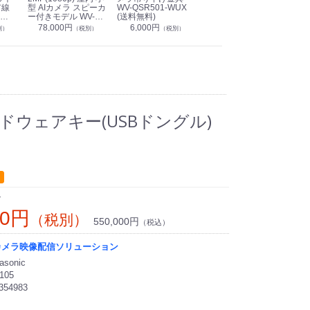
有線
型 AIカメラ スピーカ
WV-QSR501-WUX
210A (送料無料)
ン P
ー付きモデル WV-
(送料無料)
CS
39,000円
（税別）
無料)
S71301-F2L (送料無
78,000円
6,000円
1
別）
（税別）
（税別）
料)
ードウェアキー(USBドングル)
ン
00円
（税別）
550,000円
（税込）
カメラ映像配信ソリューション
sonic
105
354983