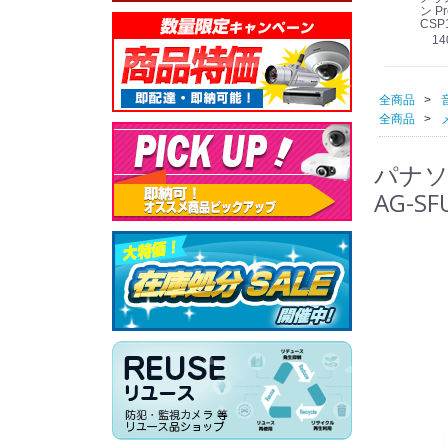
線
型 AIカメラ スピーカ
WV-QSR501-WUX
210A (送料無料)
ン Pr
ー付きモデル WV-
(送料無料)
CSP
39,000円
（税別）
料)
S71301-F2L (送料無
78,000円
6,000円
14
）
（税別）
（税別）
料)
全商品
全商品
パナソ
AG-S