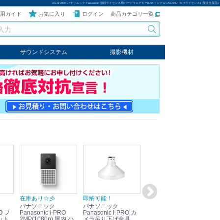
AG-SFU105 パナソニック Panasonic 接続ライセンス用ハードウェアキー(USBドングル) AG-SFU105 (5ライセンス) (受注生産品)
用ガイド
お気に入り
ログイン
商品カテゴリ一覧
サウンドシステム
撮影機材
音響機器
輸入オーディオ
楽器
ケーブル
ビデオライト
クールライト
LEDライト
スタンド
写真関連商品
スタジオセット商品
オプション
在庫あり☆彡
即納可能！
在庫あり！送料無料！
即
パナソニック
パナソニック
パナソニック
パ
Panasonic i-PRO
Panasonic i-PRO カ
Panasonic リモコン
Pan
ット
2MP(1080p) 屋内 小
メラ吊り下げ金具
マイク (10局用) WR-
メ