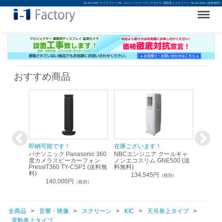
SK-AF120W ケイアイシー KIC コストパフォーマンスモデル 電動巻上スクリーン SK-AF120W (送料無料)
Menu
おすすめ商品
！
即納可能です！
在庫ございます！
即納可
nic リモ
パナソニック Panasonic 360
NBCエンジニア クールキャ
パナソニッ
WR-
度カメラスピーカーフォン
ノンエコスリム GNE500 (送
1.9G
PressIT360 TY-CSP1 (送料無
料無料)
レスアンプ
料)
無料)
134,545円
）
（税別）
140,000円
1
（税別）
全商品
音響・映像
スクリーン
KIC
天吊巻上タイプ
電動巻上タイプ