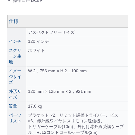
操作回路 DC5V
仕様
アスペクトフリーサイズ
インチ
120 インチ
スクリ
ホワイト
ーン生
地
イメー
W 2，756 mm × H 2，100 mm
ジサイ
ズ
外形サ
120 mm × 125 mm × 2，921 mm
イズ
質量
17.0 kg
パーツ
ブラケット ×2、リミット調整ドライバー、ビス
リスト
×6、赤外線ワイヤレスリモコン送信機、
トリガーケーブル(10m)、外付け赤外線受講ケーブ
ル、RJ12コントロールケーブル(2m)