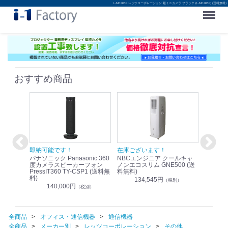
L-MC4KBK レッツコーポレーション 超ミニカメラ ブラック (L-MC4KBK) (送料無料)
Menu
おすすめ商品
！
即納可能です！
在庫ございます！
即納可
nic リモ
パナソニック Panasonic 360
NBCエンジニア クールキャ
パナソニッ
WR-
度カメラスピーカーフォン
ノンエコスリム GNE500 (送
1.9G
PressIT360 TY-CSP1 (送料無
料無料)
レスアンプ
料)
無料)
134,545円
）
（税別）
140,000円
1
（税別）
全商品
オフィス・通信機器
通信機器
全商品
メーカー別
レッツコーポレーション
その他