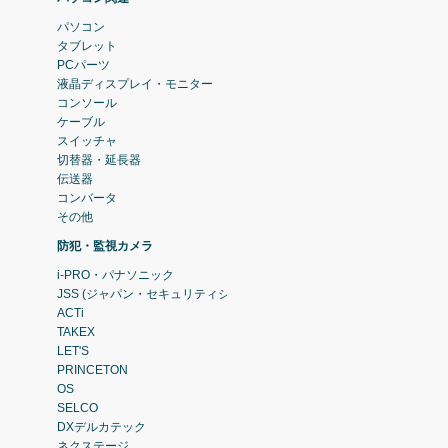
パソコン
タブレット
PCパーツ
液晶ディスプレイ・モニター
コンソール
ケーブル
スイッチャ
切替器・延長器
伝送器
コンバータ
その他
防犯・監視カメラ
i-PRO・パナソニック
JSS (ジャパン・セキュリティシステム)
ACTi
TAKEX
LET'S
PRINCETON
OS
SELCO
DXデルカテック
ネクステージ