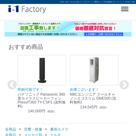
CODE 1392 エルモ ELMO インタラクティブ書画カメラ用 顕微鏡アタッチメント (CODE 1392)
Menu
おすすめ商品
！
即納可能です！
在庫ございます！
即納可
nic リモ
パナソニック Panasonic 360
NBCエンジニア クールキャ
パナソニッ
WR-
度カメラスピーカーフォン
ノンエコスリム GNE500 (送
1.9G
PressIT360 TY-CSP1 (送料無
料無料)
レスアンプ
料)
無料)
134,545円
）
（税別）
140,000円
1
（税別）
全商品
音響・映像
書画カメラ
全商品
メーカー別
エルモ