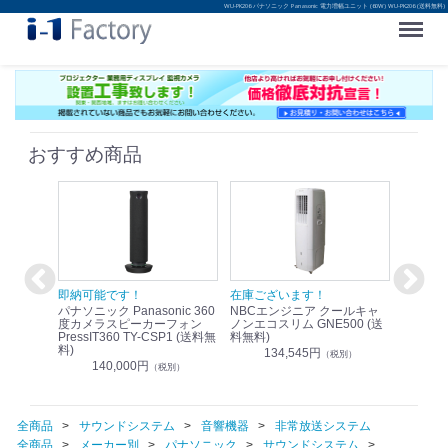
WU-PK206 パナソニック Panasonic 電力増幅ユニット (60W) WU-PK206 (送料無料)
Menu
おすすめ商品
！
即納可能です！
在庫ございます！
即納可
nic リモ
パナソニック Panasonic 360
NBCエンジニア クールキャ
パナソニッ
WR-
度カメラスピーカーフォン
ノンエコスリム GNE500 (送
1.9G
PressIT360 TY-CSP1 (送料無
料無料)
レスアンプ
料)
無料)
134,545円
）
（税別）
140,000円
1
（税別）
全商品
サウンドシステム
音響機器
非常放送システム
全商品
メーカー別
パナソニック
サウンドシステム