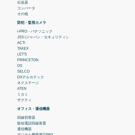
伝送器
コンバータ
その他
防犯・監視カメラ
i-PRO・パナソニック
JSS (ジャパン・セキュリティシステム)
ACTi
TAKEX
LET'S
PRINCETON
OS
SELCO
DXデルカテック
ネクステージ
ATEN
ミカミ
ザクティ
オフィス・通信機器
回線切替器
疑似電話回線装置
通信機器
デジタル携帯電話PBX