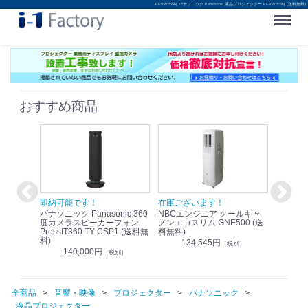
PT-VW355NJ パナソニック Panasonic 液晶プロジェクター PT-VW355NJ (送料無料)
Menu
おすすめ商品
！
即納可能です！
在庫ございます！
即納可
nic リモ
パナソニック Panasonic 360
NBCエンジニア クールキャ
パナソニッ
WR-
度カメラスピーカーフォン
ノンエコスリム GNE500 (送
1.9G
PressIT360 TY-CSP1 (送料無
料無料)
レスアンプ
料)
無料)
134,545円
）
（税別）
140,000円
1
（税別）
全商品
音響・映像
プロジェクター
パナソニック
液晶プロジェクター