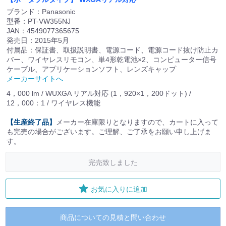
ブランド：Panasonic
型番：PT-VW355NJ
JAN：4549077365675
発売日：2015年5月
付属品：保証書、取扱説明書、電源コード、電源コード抜け防止カ
バー、ワイヤレスリモコン、単4形乾電池×2、コンピューター信号
ケーブル、アプリケーションソフト、レンズキャップ
メーカーサイトへ
4，000 lm / WUXGA リアル対応 (1，920×1，200ドット) /
12，000：1 / ワイヤレス機能
【生産終了品】
メーカー在庫限りとなりますので、カートに入って
も完売の場合がございます。ご理解、ご了承をお願い申し上げま
す。
完売致しました
お気に入りに追加
商品についての見積と問い合わせ