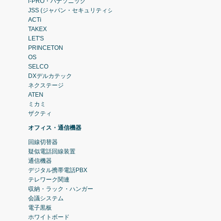
i-PRO・パナソニック
JSS (ジャパン・セキュリティシステム)
ACTi
TAKEX
LET'S
PRINCETON
OS
SELCO
DXデルカテック
ネクステージ
ATEN
ミカミ
ザクティ
オフィス・通信機器
回線切替器
疑似電話回線装置
通信機器
デジタル携帯電話PBX
テレワーク関連
収納・ラック・ハンガー
会議システム
電子黒板
ホワイトボード