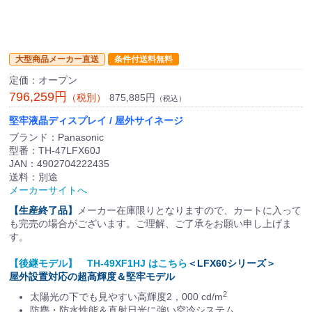
大型商品メーカー直送
条件付送料無料
定価：オープン
796,259円
875,885円
（税別）
（税込）
堅牢液晶ディスプレイ / 屋外サイネージ
ブランド：Panasonic
型番：TH-47LFX60J
JAN：4902704222435
送料：別途
メーカーサイトへ
【生産終了品】
メーカー在庫限りとなりますので、カートに入って
も完売の場合がございます。ご理解、ご了承をお願い申し上げま
す。
【後継モデル】 TH-49XF1HJ はこちら
＜LFX60シリーズ＞
屋外設置対応の超高輝度＆堅牢モデル
2
太陽光の下でも見やすい高輝度2，000 cd/m
防塵・防水性能＆直射日光に強い空冷システム