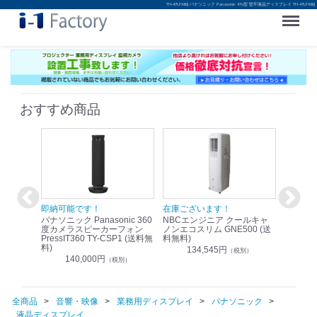
TH-47LFX60J パナソニック Panasonic 47v型 堅牢液晶ディスプレイ TH-47LFX60J
Menu
おすすめ商品
！
即納可能です！
在庫ございます！
即納可
nic リモ
パナソニック Panasonic 360
NBCエンジニア クールキャ
パナソニッ
WR-
度カメラスピーカーフォン
ノンエコスリム GNE500 (送
1.9G
PressIT360 TY-CSP1 (送料無
料無料)
レスアンプ
料)
無料)
134,545円
）
（税別）
140,000円
1
（税別）
全商品
音響・映像
業務用ディスプレイ
パナソニック
液晶ディスプレイ