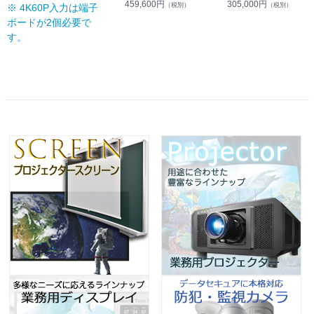
459,600円
305,000円
（税別）
（税別）
※ 4K60P入力は端子
ボードが2個必要で
す。