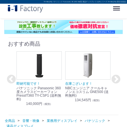
TH-98LQ70J パナソニック Panasonic 4K UHD 98v型 液晶ディスプレイ LQ70シリーズ TH-98LQ70J (受注生産品)
Menu
おすすめ商品
！
即納可能です！
在庫ございます！
即納可
nic リモ
パナソニック Panasonic 360
NBCエンジニア クールキャ
パナソニッ
WR-
度カメラスピーカーフォン
ノンエコスリム GNE500 (送
1.9G
PressIT360 TY-CSP1 (送料無
料無料)
レスアンプ
料)
無料)
134,545円
）
（税別）
140,000円
1
（税別）
全商品
音響・映像
業務用ディスプレイ
パナソニック
液晶ディスプレイ