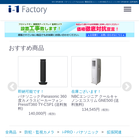
WV-SPN6R481 パナソニック Panasonic 機能拡張ユニット(RS485出力ユニット) WV-SPN6R481 (送料無料)
Menu
おすすめ商品
！
即納可能です！
在庫ございます！
即納可
nic リモ
パナソニック Panasonic 360
NBCエンジニア クールキャ
パナソニッ
WR-
度カメラスピーカーフォン
ノンエコスリム GNE500 (送
1.9G
PressIT360 TY-CSP1 (送料無
料無料)
レスアンプ
料)
無料)
134,545円
）
（税別）
140,000円
1
（税別）
全商品
防犯・監視カメラ
i-PRO・パナソニック
拡張関連