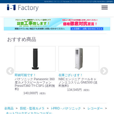
WJ-NV250V2 パナソニック Panasonic ネットワークディスクレコーダー(2TB) WJ-NV250V2 (送料無料)
Menu
おすすめ商品
！
即納可能です！
在庫ございます！
即納可
nic リモ
パナソニック Panasonic 360
NBCエンジニア クールキャ
パナソニッ
WR-
度カメラスピーカーフォン
ノンエコスリム GNE500 (送
1.9G
PressIT360 TY-CSP1 (送料無
料無料)
レスアンプ
料)
無料)
134,545円
）
（税別）
140,000円
1
（税別）
全商品
防犯・監視カメラ
i-PRO・パナソニック
レコーダー
ネットワークディスクレコーダー