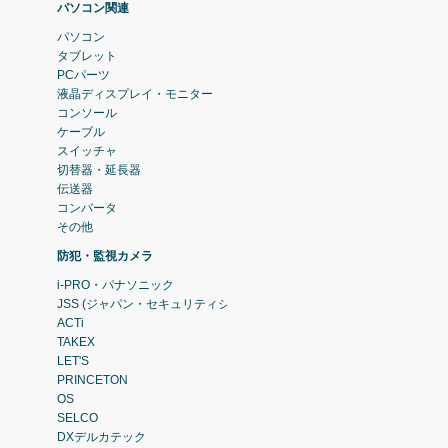
パソコン関連
パソコン
タブレット
PCパーツ
液晶ディスプレイ・モニター
コンソール
ケーブル
スイッチャ
切替器・延長器
伝送器
コンバータ
その他
防犯・監視カメラ
i-PRO・パナソニック
JSS (ジャパン・セキュリティシステム)
ACTi
TAKEX
LET'S
PRINCETON
OS
SELCO
DXデルカテック