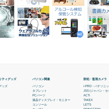
リティグッズ
パソコン関連
防犯・監視カメラ
グッズ
パソコン
i-PRO・パナソニ
タブレット
JSS (ジャパン・
PCパーツ
ACTi
液晶ディスプレイ・モニター
TAKEX
コンソール
LET'S