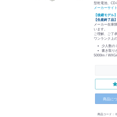
型乾電池、CD-
メーカーサイ
【後継モデル】 
【生産終了品
メーカー在庫
います。
ご理解、ご了
ワンランク上
少人数の
書き取り
5000lm / 
商品に
商品コード：
0