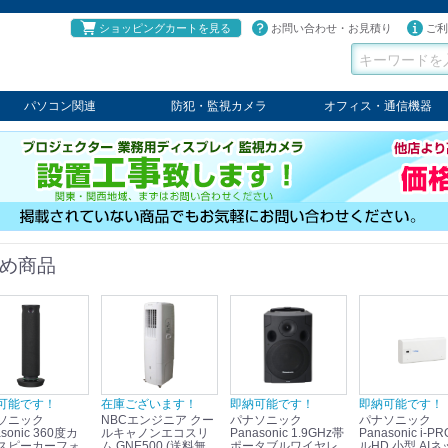
ショッピングカートを見る
お問い合わせ・お見積り
ご利
パソコン関連
防犯・監視カメラ
オフィス・通信機器
パソコン
タブレット
PCパーツ
コンソール
ケーブル
切替器・延長器
伝送器
コンバータ
その他
パナソニック
TAKEX
LET'S
JSS
SELCO
PRINCETON
OS
ネクステージ
ATEN
回線切替器
疑似電話回線装置
通信機器
デジタル携帯電話PBX
収納・ラック・ハンガー
会議システム
電子黒板
ホワイトボード
その他
め商品
可能です！
在庫ございます！
即納可能です！
即納可能です！
ソニック
NBCエンジニア クー
パナソニック
パナソニック
sonic 360度カ
ルキャノンエコスリ
Panasonic 1.9GHz帯
Panasonic i-PRO フ
スピーカーフォ
ム GNE500 (送料無
ポータブルワイヤレ
ルHD 小型 AIネ