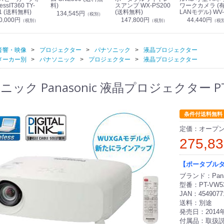
essIT360 TY-
料)
スアンプ WX-PS200
ワークカメラ (
1 (送料無料)
(送料無料)
LANモデル) WV-
134,545円
（税別）
S7130UX (送料
0,000円
147,800円
44,440円
（税別）
（税別）
（税
音響・映像
プロジェクター
パナソニック
液晶プロジェクター
メーカー別
パナソニック
プロジェクター
液晶プロジェクター
ック Panasonic 液晶プロジェクター PT-
条件付送料無料
定価：オープ
275,8
【ポータブル
ブランド：Pana
型番：PT-VW5
JAN：4549077
送料：別途
発売日：2014
付属品：取扱