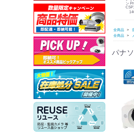
線
型 AIカメラ スピーカ
WV-QSR501-WUX
210A (送料無料)
ン Pr
ー付きモデル WV-
(送料無料)
CSP
39,000円
（税別）
料)
S71301-F2L (送料無
78,000円
6,000円
14
）
（税別）
（税別）
料)
全商品
全商品
パナソニ