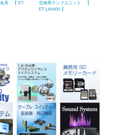
具 【 ET-
交換用ランプユニット 【
交換用フィルター
ET-LAV400 】
RFV400 】