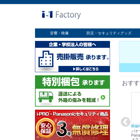
音響・映像
防災・セキュリティグッズ
業務用ディスプレイ
プロジェクター
放送・業務用映像システム
書画カメラ
スクリーン
オプション
セキュリティグッズ
防災グッズ
おすす
在庫あり☆彡
即納可能！
在庫あり！送料無料！
即納
パナソニック
パナソニック
パナソニック
パナ
Panasonic i-PRO
Panasonic i-PRO カ
Panasonic リモコン
Pana
ット
2MP(1080p) 屋内 小
メラ吊り下げ金具
マイク (10局用) WR-
メラ