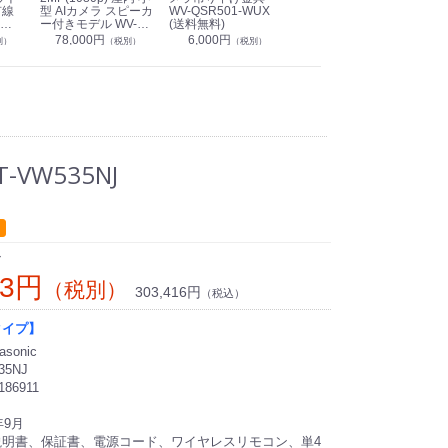
有線
型 AIカメラ スピーカ
WV-QSR501-WUX
210A (送料無料)
ン P
ー付きモデル WV-
(送料無料)
CS
39,000円
（税別）
無料)
S71301-F2L (送料無
78,000円
6,000円
1
別）
（税別）
（税別）
料)
VW535NJ
ン
33円
（税別）
303,416円
（税込）
タイプ】
sonic
35NJ
186911
年9月
説明書、保証書、電源コード、ワイヤレスリモコン、単4