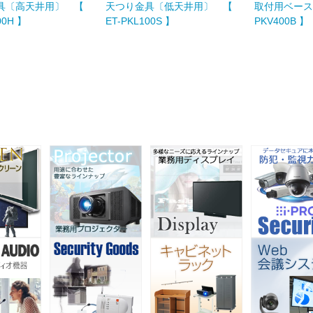
具〔高天井用〕 【
天つり金具〔低天井用〕 【
取付用ベース金
00H 】
ET-PKL100S 】
PKV400B 】