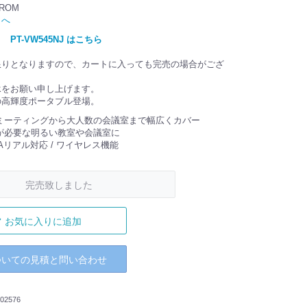
ROM
トへ
PT-VW545NJ はこちら
】
限りとなりますので、カートに入っても完売の場合がござ
承をお願い申し上げます。
の高輝度ポータブル登場。
ミーティングから大人数の会議室まで幅広くカバー
が必要な明るい教室や会議室に
WXGAリアル対応 / ワイヤレス機能
完売致しました
お気に入りに追加
ついての見積と問い合わせ
02576