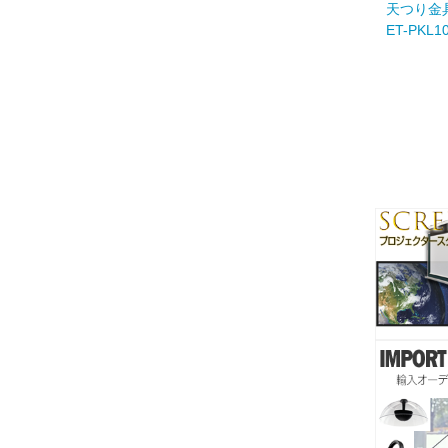
天つり金
ET-PKL1