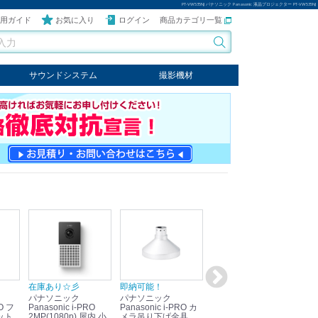
PT-VW535NJ パナソニック Panasonic 液晶プロジェクター PT-VW535NJ
用ガイド
お気に入り
ログイン
商品カテゴリ一覧
サウンドシステム
撮影機材
音響機器
輸入オーディオ
楽器
ケーブル
ビデオライト
クールライト
LEDライト
スタンド
写真関連商品
スタジオセット商品
オプション
在庫あり☆彡
即納可能！
在庫あり！送料無料！
即
パナソニック
パナソニック
パナソニック
パ
Panasonic i-PRO
Panasonic i-PRO カ
Panasonic リモコン
Pan
ット
2MP(1080p) 屋内 小
メラ吊り下げ金具
マイク (10局用) WR-
メ