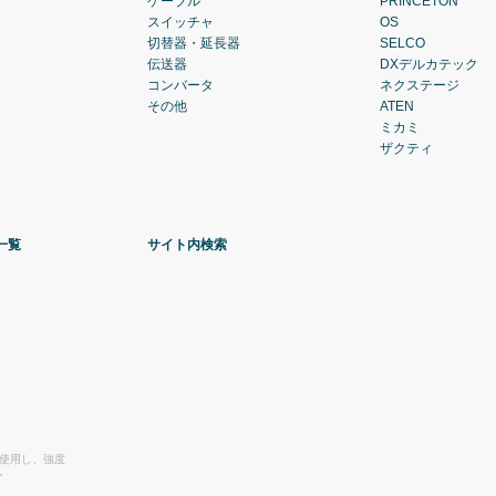
ケーブル
PRINCETON
スイッチャ
OS
切替器・延長器
SELCO
伝送器
DXデルカテック
コンバータ
ネクステージ
その他
ATEN
ミカミ
ザクティ
一覧
サイト内検索
を使用し、強度
。