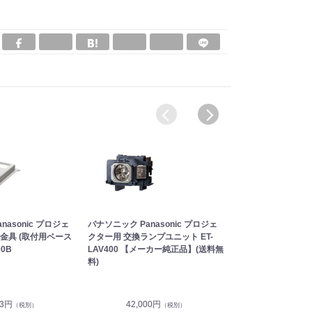
nasonic プロジェ
パナソニック Panasonic プロジェ
パナソニック Panas
金具 (取付用ベース
クター用 交換ランプユニット ET-
クター用 交換用フ
00B
LAV400 【メーカー純正品】(送料無
ET-RFV400 【メ
料)
料無料)
73円
42,000円
4,800円
（税別）
（税別）