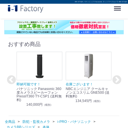
BB-ST162A パナソニック Panasonic ネットワークカメラ BB-ST162A
Menu
おすすめ商品
！
即納可能です！
在庫ございます！
即納可
nic リモ
パナソニック Panasonic 360
NBCエンジニア クールキャ
パナソニッ
WR-
度カメラスピーカーフォン
ノンエコスリム GNE500 (送
1.9G
PressIT360 TY-CSP1 (送料無
料無料)
レスアンプ
料)
無料)
134,545円
）
（税別）
140,000円
1
（税別）
全商品
防犯・監視カメラ
i-PRO・パナソニック
カメラBBシリーズ
本体