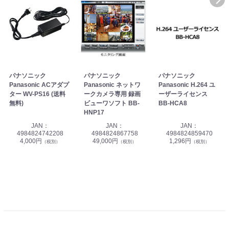
パナソニック
パナソニック
パナソニック
Panasonic ACアダプ
Panasonic ネットワ
Panasonic H.264 ユ
ター WV-PS16 (送料
ークカメラ専用 録画
ーザーライセンス
無料)
ビューワソフト BB-
BB-HCA8
HNP17
JAN：
JAN：
JAN：
4984824742208
4984824867758
4984824859470
4,000円
49,000円
1,296円
（税別）
（税別）
（税別）