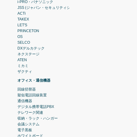
i-PRO・パナソニック
JSS (ジャパン・セキュリティシステム)
ACTi
TAKEX
LET'S
PRINCETON
OS
SELCO
DXデルカテック
ネクステージ
ATEN
ミカミ
ザクティ
オフィス・通信機器
回線切替器
疑似電話回線装置
通信機器
デジタル携帯電話PBX
テレワーク関連
収納・ラック・ハンガー
会議システム
電子黒板
ホワイトボード