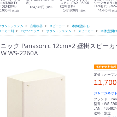
essIT360 TY-
料)
スアンプ WX-PS200
ワークカメラ (
1 (送料無料)
(送料無料)
LANモデル) WV-
134,545円
（税別）
S7130UX (送料
0,000円
147,800円
44,440円
（税別）
（税別）
（税
サウンドシステム
音響機器
スピーカー
本体(壁掛け)
メーカー別
パナソニック
サウンドシステム
スピーカー
本体(壁掛け
ニック Panasonic 12cm×2 壁掛ス
W WS-2260A
条件付送料無料
定価：オープ
11,70
ジャージネッ
ブランド：Pana
型番：WS-226
JAN：4984824
送料：別途