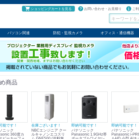
ショッピングカートを見る
お問い合わせ・お見積り
ご利
パソコン関連
防犯・監視カメラ
オフィス・通信機器
パソコン
タブレット
PCパーツ
コンソール
ケーブル
切替器・延長器
伝送器
コンバータ
その他
パナソニック
TAKEX
LET'S
JSS
SELCO
PRINCETON
OS
ネクステージ
ATEN
回線切替器
疑似電話回線装置
通信機器
デジタル携帯電話PBX
収納・ラック・ハンガー
会議システム
電子黒板
ホワイトボード
その他
め商品
可能です！
在庫ございます！
即納可能です！
即納可能です！
ソニック
NBCエンジニア クー
パナソニック
パナソニック
sonic 360度カ
ルキャノンエコスリ
Panasonic 1.9GHz帯
Panasonic i-PRO フ
スピーカーフォ
ム GNE500 (送料無
ポータブルワイヤレ
ルHD 小型 AIネ