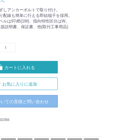
トへ
はずしアンカーボルトで取り付け。
送り配線も簡単に行える即結端子を採用。
ルは97dB(1W)、指向特性区分はW。
扱説明書、保証書、他(取付工事用品)
カートに入れる
お気に入りに追加
ついての見積と問い合わせ
02356