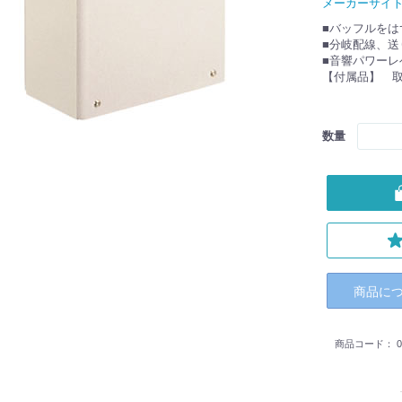
メーカーサイ
■バッフルを
■分岐配線、
■音響パワーレベ
【付属品】 取
数量
商品に
商品コード：
0