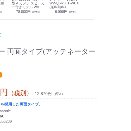
有線
型 AIカメラ スピーカ
WV-QSR501-WUX
210A (送料無料)
ン P
ー付きモデル WV-
(送料無料)
CS
39,000円
（税別）
無料)
S71301-F2L (送料無
78,000円
6,000円
1
別）
（税別）
（税別）
料)
)
ピーカー 両面タイプ(アッテネーター
ン
0円
（税別）
12,870円
（税込）
トを採用した両面タイプ。
sonic
0A
656239