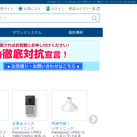
WS-2260A パナソニック Panasonic 12cm×2 壁掛スピーカー 両面タイプ(アッテネーターなし) 6W WS-2260A
用ガイド
お気に入り
ログイン
商品カテゴリ一覧
サウンドシステム
撮影機材
音響機器
輸入オーディオ
楽器
ケーブル
ビデオライト
クールライト
LEDライト
スタンド
写真関連商品
スタジオセット商品
オプション
在庫あり☆彡
即納可能！
在庫あり！送料無料！
即
パナソニック
パナソニック
パナソニック
パ
Panasonic i-PRO
Panasonic i-PRO カ
Panasonic リモコン
Pan
ット
2MP(1080p) 屋内 小
メラ吊り下げ金具
マイク (10局用) WR-
メ