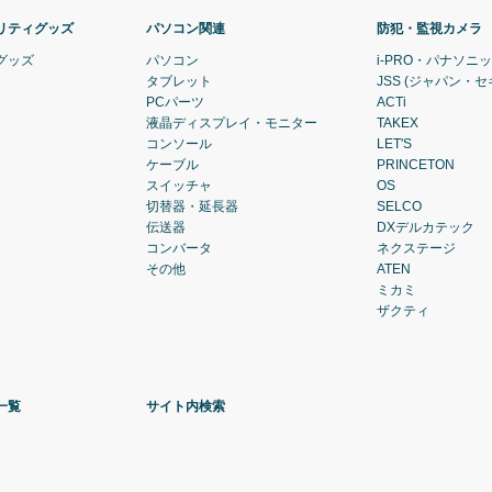
リティグッズ
パソコン関連
防犯・監視カメラ
グッズ
パソコン
i-PRO・パナソニ
タブレット
JSS (ジャパン・
PCパーツ
ACTi
液晶ディスプレイ・モニター
TAKEX
コンソール
LET'S
ケーブル
PRINCETON
スイッチャ
OS
切替器・延長器
SELCO
伝送器
DXデルカテック
コンバータ
ネクステージ
その他
ATEN
ミカミ
ザクティ
一覧
サイト内検索