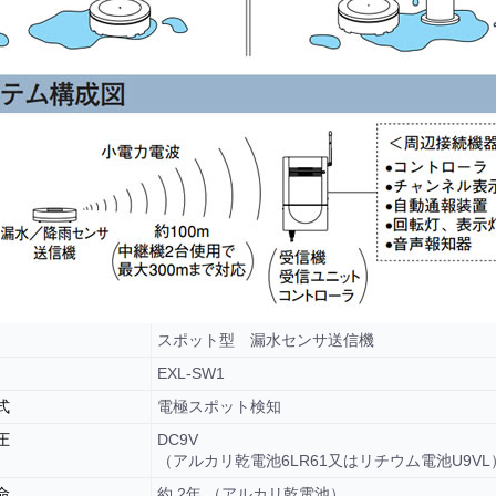
スポット型 漏水センサ送信機
EXL-SW1
式
電極スポット検知
圧
DC9V
（アルカリ乾電池6LR61又はリチウム電池U9VL
命
約 2年 （アルカリ乾電池）