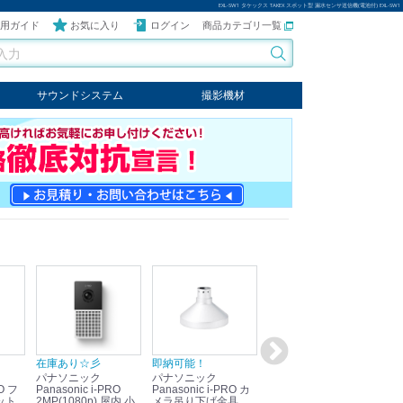
EXL-SW1 タケックス TAKEX スポット型 漏水センサ送信機(電池付) EXL-SW1
用ガイド
お気に入り
ログイン
商品カテゴリ一覧
サウンドシステム
撮影機材
音響機器
輸入オーディオ
楽器
ケーブル
ビデオライト
クールライト
LEDライト
スタンド
写真関連商品
スタジオセット商品
オプション
在庫あり☆彡
即納可能！
在庫あり！送料無料！
即
パナソニック
パナソニック
パナソニック
パ
Panasonic i-PRO
Panasonic i-PRO カ
Panasonic リモコン
Pan
ット
2MP(1080p) 屋内 小
メラ吊り下げ金具
マイク (10局用) WR-
メ