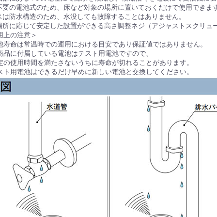
不要の電池式のため、床など対象の場所に置いておくだけで使用できま
スは防水構造のため、水没しても故障することはありません。
場所に応じて安定した設置ができる高さ調整ネジ（アジャストスクリュ
上の注意＞
命は常温時での運用における目安であり保証値ではありません。
に付属している電池はテスト用電池ですので、
用時間を満たさないうちに寿命が切れることがあります。
電池はできるだけ早めに新しい電池と交換してください。