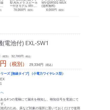
有線
型 AIカメラ スピーカ
WV-QSR501-WUX
210A (送料無料)
ン P
ー付きモデル WV-
(送料無料)
CS
39,000円
（税別）
無料)
S71301-F2L (送料無
78,000円
6,000円
1
別）
（税別）
（税別）
料)
池付) EXL-SW1
円
32,780円
（税別）
（税込）
7円
（税別）
29,334円
（税込）
リーズ [無線タイプ] （小電力ワイヤレス型）
EX
1
トへ
にある4つの電極にて漏水を検知し、検知信号を電波にて
ます。
電池式のため、床など対象の場所に置いておくだけで使用