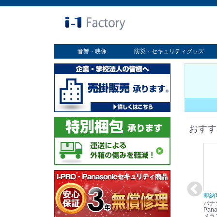
音響・映像
防災・セキュリティグッズ
業務用ディスプレイ
プロジェクター
放送・業務用映像システム
書画カメラ
スクリーン
オプション
セキュリティグッズ
防災グッズ
おすす
在庫あり☆彡
即納可能！
在庫あり！送料無料！
即納
パナソニック
パナソニック
パナソニック
パナ
Panasonic i-PRO
Panasonic i-PRO カ
Panasonic リモコン
Pana
ット
2MP(1080p) 屋内 小
メラ吊り下げ金具
マイク (10局用) WR-
メラ