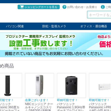
ショッピングカートを見る
お問い合わせ・お見積り
ご利
パソコン関連
防犯・監視カメラ
オフィス・通信機器
パソコン
タブレット
PCパーツ
コンソール
ケーブル
切替器・延長器
伝送器
コンバータ
その他
パナソニック
TAKEX
LET'S
JSS
SELCO
PRINCETON
OS
ネクステージ
ATEN
回線切替器
疑似電話回線装置
通信機器
デジタル携帯電話PBX
収納・ラック・ハンガー
会議システム
電子黒板
ホワイトボード
その他
め商品
可能です！
在庫ございます！
即納可能です！
即納可能です！
ソニック
NBCエンジニア クー
パナソニック
パナソニック
sonic 360度カ
ルキャノンエコスリ
Panasonic 1.9GHz帯
Panasonic i-PRO フ
スピーカーフォ
ム GNE500 (送料無
ポータブルワイヤレ
ルHD 小型 AIネ