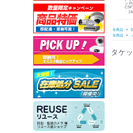
線
型 AIカメラ スピーカ
WV-QSR501-WUX
210A (送料無料)
ン Pr
ー付きモデル WV-
(送料無料)
CSP
39,000円
（税別）
料)
S71301-F2L (送料無
78,000円
6,000円
14
）
（税別）
（税別）
料)
全商品
全商品
タケック