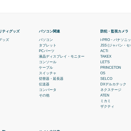
リティグッズ
パソコン関連
防犯・監視カメラ
グッズ
パソコン
i-PRO・パナソニ
タブレット
JSS (ジャパン・
PCパーツ
ACTi
液晶ディスプレイ・モニター
TAKEX
コンソール
LET'S
ケーブル
PRINCETON
スイッチャ
OS
切替器・延長器
SELCO
伝送器
DXデルカテック
コンバータ
ネクステージ
その他
ATEN
ミカミ
ザクティ