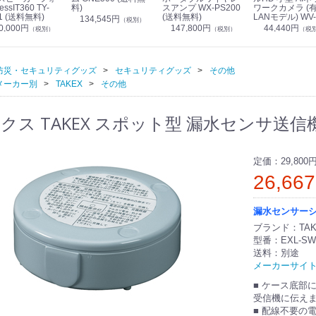
essIT360 TY-
料)
スアンプ WX-PS200
ワークカメラ (
1 (送料無料)
(送料無料)
LANモデル) WV-
134,545円
（税別）
S7130UX (送料
0,000円
147,800円
44,440円
（税別）
（税別）
（税
防災・セキュリティグッズ
セキュリティグッズ
その他
メーカー別
TAKEX
その他
ス TAKEX スポット型 漏水センサ送信機(電
定価：
29,800
26,66
漏水センサーシ
ブランド：TAK
型番：EXL-SW
送料：別途
メーカーサイ
■ ケース底部
受信機に伝え
■ 配線不要の