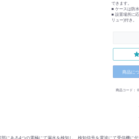
できます。
■ ケースは防
■ 設置場所に
リュー)付き。
商品に
商品コード：
0
ス底部にある4つの電極にて漏水を検知し、検知信号を電波にて受信機に