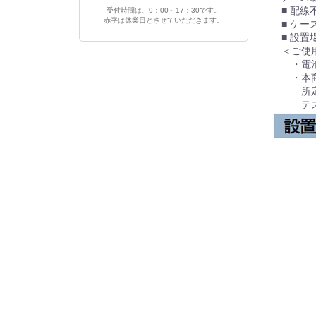
■ 配線
受付時間は、9：00～17：30です。
赤字は休業日とさせていただきます。
■ ケー
■ 設置
＜ご使用
・電池寿
・本商品
所定の使
テスト用