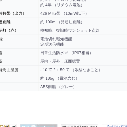
約 4年 （リチウム電池）
波数帯（出力）
426 MHz帯 （10mW以下）
達距離
約 100m （見通し距離）
示灯（赤）
検知時、復旧時ワンショット点灯
能
電池切れ報知機能
定期送信機能
造
日常生活防水※ （IP67相当）
所
屋内・屋外：床面据置
能周囲温度
- 10 ℃ ? + 50 ℃ （氷結なきこと）
約 185g （電池含む）
ABS樹脂 （グレー）