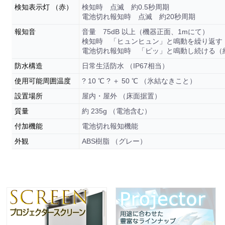
検知表示灯 （赤）
検知時 点滅 約0.5秒周期
電池切れ報知時 点滅 約20秒周期
報知音
音量 75dB 以上（機器正面、1mにて）
検知時 「ヒュンヒュン」と鳴動を繰り返す
電池切れ報知時 「ピッ」と鳴動し続ける（
防水構造
日常生活防水 （IP67相当）
使用可能周囲温度
? 10 ℃ ? ＋ 50 ℃ （氷結なきこと）
設置場所
屋内・屋外 （床面据置）
質量
約 235g （電池含む）
付加機能
電池切れ報知機能
外観
ABS樹脂 （グレー）