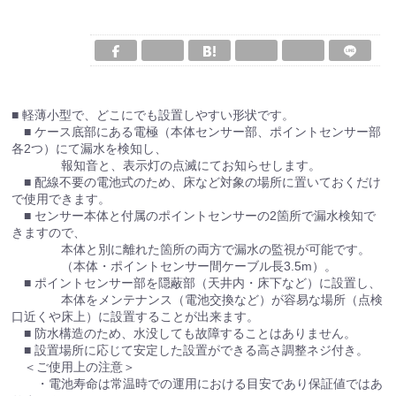
■ 軽薄小型で、どこにでも設置しやすい形状です。
■ ケース底部にある電極（本体センサー部、ポイントセンサー部
各2つ）にて漏水を検知し、
報知音と、表示灯の点滅にてお知らせします。
■ 配線不要の電池式のため、床など対象の場所に置いておくだけ
で使用できます。
■ センサー本体と付属のポイントセンサーの2箇所で漏水検知で
きますので、
本体と別に離れた箇所の両方で漏水の監視が可能です。
（本体・ポイントセンサー間ケーブル長3.5m）。
■ ポイントセンサー部を隠蔽部（天井内・床下など）に設置し、
本体をメンテナンス（電池交換など）が容易な場所（点検
口近くや床上）に設置することが出来ます。
■ 防水構造のため、水没しても故障することはありません。
■ 設置場所に応じて安定した設置ができる高さ調整ネジ付き。
＜ご使用上の注意＞
・電池寿命は常温時での運用における目安であり保証値ではあ