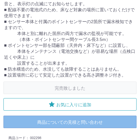
音と、表示灯の点滅にてお知らせします。
■ 配線不要の電池式のため、床など対象の場所に置いておくだけで
使用できます。
■ センサー本体と付属のポイントセンサーの2箇所で漏水検知でき
ますので、
本体と別に離れた箇所の両方で漏水の監視が可能です。
（本体・ポイントセンサー間ケーブル長3.5m）
■ ポイントセンサー部を隠蔽部（天井内・床下など）に設置し、
本体をメンテナンス（電池交換など）が容易な場所（点検口
近くや床上）に
設置することが出来ます。
■ 防水構造のため、水没しても故障することはありません。
■ 設置場所に応じて安定した設置ができる高さ調整ネジ付き。
完売致しました
お気に入りに追加
商品についての見積と問い合わせ
商品コード：
002298