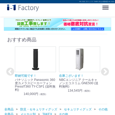
EXL-SS22 タケックス TAKEX 水もれ報知器 EXL-SS22
Menu
おすすめ商品
！
即納可能です！
在庫ございます！
即納可
nic リモ
パナソニック Panasonic 360
NBCエンジニア クールキャ
パナソニッ
WR-
度カメラスピーカーフォン
ノンエコスリム GNE500 (送
1.9G
PressIT360 TY-CSP1 (送料無
料無料)
レスアンプ
料)
無料)
134,545円
）
（税別）
140,000円
1
（税別）
全商品
防災・セキュリティグッズ
セキュリティグッズ
その他
全商品
メーカー別
TAKEX
その他