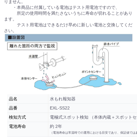
りません。
・本商品に付属している電池はテスト用電池ですので、
所定の使用時間を満たさないうちに寿命が切れることがあり
ます。
テスト用電池はできるだけ早めに新しい電池と交換してくだ
さい。
品名
水もれ報知器
品番
EXL-SS22
検知方式
電極式スポット検知 （本体内蔵＋スポット
電池寿命
約 2年
（電池寿命は常温時での運用における目安であり、保証値では