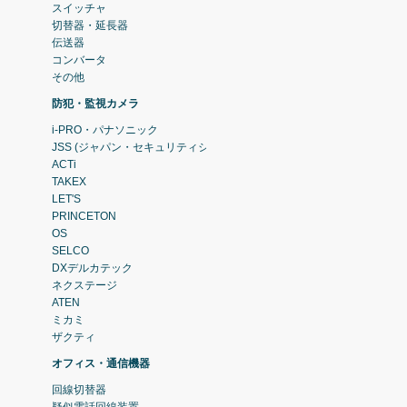
スイッチャ
切替器・延長器
伝送器
コンバータ
その他
防犯・監視カメラ
i-PRO・パナソニック
JSS (ジャパン・セキュリティシステム)
ACTi
TAKEX
LET'S
PRINCETON
OS
SELCO
DXデルカテック
ネクステージ
ATEN
ミカミ
ザクティ
オフィス・通信機器
回線切替器
疑似電話回線装置