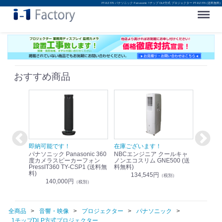
PT-RZ370 パナソニック Panasonic 1チップ DLP方式 プロジェクター PT-RZ370 (送料無料)
Menu
おすすめ商品
！
即納可能です！
在庫ございます！
即納可
nic リモ
パナソニック Panasonic 360
NBCエンジニア クールキャ
パナソニッ
WR-
度カメラスピーカーフォン
ノンエコスリム GNE500 (送
1.9G
PressIT360 TY-CSP1 (送料無
料無料)
レスアンプ
料)
無料)
134,545円
）
（税別）
140,000円
1
（税別）
全商品
音響・映像
プロジェクター
パナソニック
1チップDLP方式プロジェクター