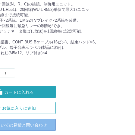
ー回線(N、R、C)の接続、制御用ユニット。
U-ER551)、20回線(WU-ER552)単位で最大17ユニッ
回線まで接続可能。
子×2系統、EMG24 Vブレイク×2系統を装備。
ー回線毎に緊急リレーの制御ができ、
(アッテネータ飛ばし放送)を1回線毎に設定可能。
書、CONT BUS Bケーブル(16ピン)、結束バンド×6、
ブル、端子台表示ラベル(製品に添付)、
じ(M5×12、リブ付き)×4
カートに入れる
お気に入りに追加
ついての見積と問い合わせ