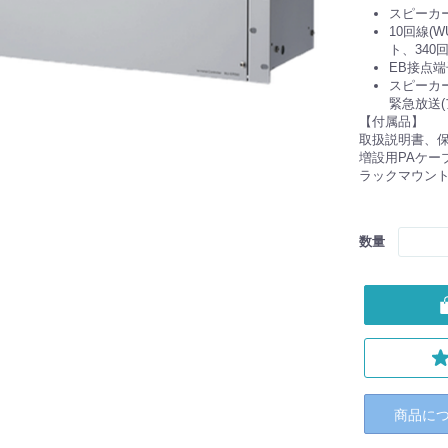
スピーカ
10回線(W
ト、340
EB接点端
スピーカ
緊急放送
【付属品】
取扱説明書、保証
増設用PAケー
ラックマウントね
数量
商品に