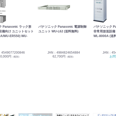
Panasonic ラック形
パナソニック Panasonic 電源制御
パナソニック Pa
設備向け ユニットセット
ユニット WU-L62 (送料無料)
非常用放送設備
A/WU-ER550) WU-
WL-8000A (送
4549077200846
JAN：4984824654884
JAN：454
90,000円
62,700円
お問
（税別）
（税別）