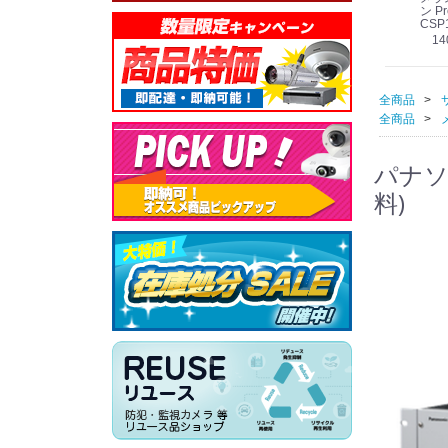
線
型 AIカメラ スピーカ
WV-QSR501-WUX
210A (送料無料)
ン Pr
ー付きモデル WV-
(送料無料)
CSP
39,000円
（税別）
料)
S71301-F2L (送料無
78,000円
6,000円
14
）
（税別）
（税別）
料)
全商品
全商品
パナソニ
料)