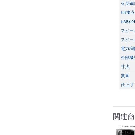
火災確
EB接点
EMG2
スピー
スピー
電力増
外部機
寸法
質量
仕上げ
関連商