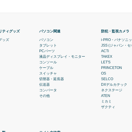
リティグッズ
パソコン関連
防犯・監視カメラ
グッズ
パソコン
i-PRO・パナソニ
タブレット
JSS (ジャパン・
PCパーツ
ACTi
液晶ディスプレイ・モニター
TAKEX
コンソール
LET'S
ケーブル
PRINCETON
スイッチャ
OS
切替器・延長器
SELCO
伝送器
DXデルカテック
コンバータ
ネクステージ
その他
ATEN
ミカミ
ザクティ