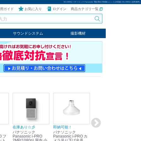
WU-ER552 パナソニック Panasonic 増設用出力制御ユニット(20回線) WU-ER552 (送料無料)
用ガイド
お気に入り
ログイン
商品カテゴリ一覧
サウンドシステム
撮影機材
音響機器
輸入オーディオ
楽器
ケーブル
ビデオライト
クールライト
LEDライト
スタンド
写真関連商品
スタジオセット商品
オプション
在庫あり☆彡
即納可能！
在庫あり！送料無料！
即
パナソニック
パナソニック
パナソニック
パ
Panasonic i-PRO
Panasonic i-PRO カ
Panasonic リモコン
Pan
ット
2MP(1080p) 屋内 小
メラ吊り下げ金具
マイク (10局用) WR-
メ