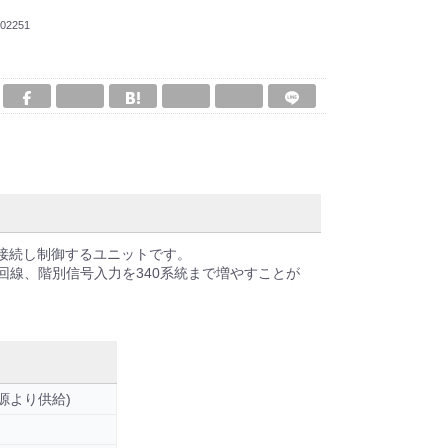
02251
)を接続し制御するユニットです。
40回線、階別信号入力を340系統まで増やすことが
電源より供給)