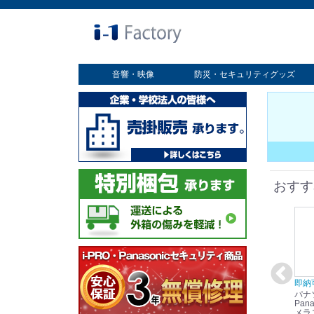
音響・映像
防災・セキュリティグッズ
業務用ディスプレイ
プロジェクター
放送・業務用映像システム
書画カメラ
スクリーン
オプション
セキュリティグッズ
防災グッズ
おすす
在庫あり☆彡
即納可能！
在庫あり！送料無料！
即納
パナソニック
パナソニック
パナソニック
パナ
Panasonic i-PRO
Panasonic i-PRO カ
Panasonic リモコン
Pana
ット
2MP(1080p) 屋内 小
メラ吊り下げ金具
マイク (10局用) WR-
メラ