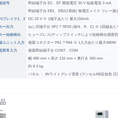
認信号
即結端子台 EC、EF 開放電圧 30 V 短絡電流 3 mA
即結端子台 EB1、EB2(2系統) 無電圧メイク リレー接点 DC
4Vブレイク1、2
DC 24 V ※ 1端子あたり 最大150mA
カー出力
ねじ式端子台 SP1 ? SP20 (各N、R、C) ※ 1回線あ
カー短絡検出
ヒューズレス(ディップスイッチにより短絡検出感度切
幅ユニット入力
後面コネクター PA1 ? PA4 ※ 1入力あたり最大480W
器異常入力
後面即結端子台 CONT、COM
幅 480 mm × 高さ 132 mm × 奥行き 300 mm
約 8.3 kg
パネル ： AVライトグレイ塗装 (マンセルN8近似色 日塗
品