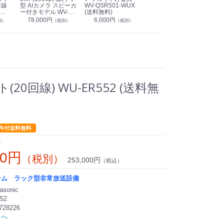
有線
型 AIカメラ スピーカ
WV-QSR501-WUX
210A (送料無料)
ン P
ー付きモデル WV-
(送料無料)
CS
39,000円
（税別）
無料)
S71301-F2L (送料無
78,000円
6,000円
1
別）
（税別）
（税別）
料)
20回線) WU-ER552 (送料無
件付送料無料
ン
00円
（税別）
253,000円
（税込）
テム ラック型非常放送設備
sonic
52
728226
トへ