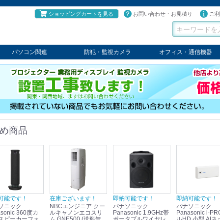
ショッピングカートを見る
お問い合わせ・お見積り
ご利
パソコン関連
防犯・監視カメラ
オフィス・通信機器
パソコン
タブレット
PCパーツ
コンソール
ケーブル
切替器・延長器
伝送器
コンバータ
その他
パナソニック
TAKEX
LET'S
JSS
SELCO
PRINCETON
OS
ネクステージ
ATEN
回線切替器
疑似電話回線装置
通信機器
デジタル携帯電話PBX
収納・ラック・ハンガー
会議システム
電子黒板
ホワイトボード
その他
め商品
可能です！
在庫ございます！
即納可能です！
即納可能です！
ソニック
NBCエンジニア クー
パナソニック
パナソニック
sonic 360度カ
ルキャノンエコスリ
Panasonic 1.9GHz帯
Panasonic i-PRO フ
スピーカーフォ
ム GNE500 (送料無
ポータブルワイヤレ
ルHD 小型 AIネ