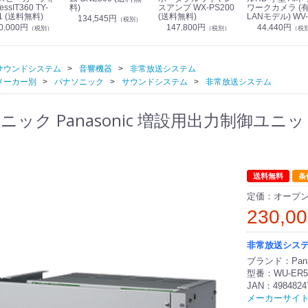
essIT360 TY-
料)
スアンプ WX-PS200
ワークカメラ (
1 (送料無料)
(送料無料)
LANモデル) WV-
134,545円
（税別）
S7130UX (送料
0,000円
147,800円
44,440円
（税別）
（税別）
（税
サウンドシステム
音響機器
非常放送システム
メーカー別
パナソニック
サウンドシステム
非常放送システム
ック Panasonic 増設用出力制御ユニット(
送料無料
条
定価：オープ
230,0
非常放送シス
ブランド：Pana
型番：WU-ER5
JAN：4984824
メーカーサイ