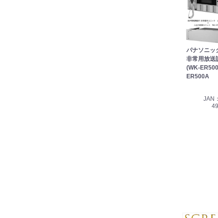
パナソニック 
非常用放送
(WK-ER500
ER500A
JAN：
4