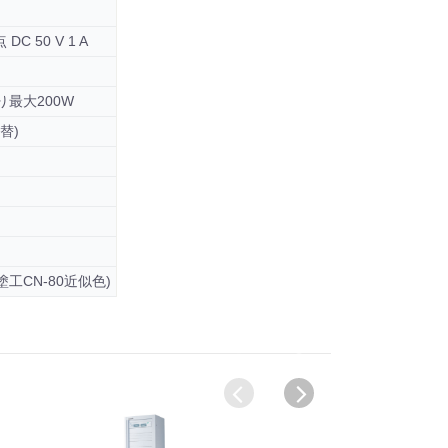
 50 V 1 A
たり最大200W
替)
工CN-80近似色)