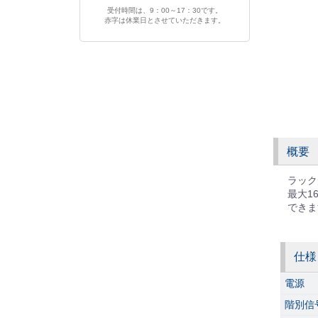
受付時間は、9：00～17：30です。
赤字は休業日とさせていただきます。
概要
ラック
最大1
できま
仕様
電源
階別信