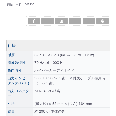
商品コード：
002235
仕様
感度
52 dB ± 3.5 dB (0dB＝1V/Pa、1kHz)
周波数特性
70 Hz 16，000 Hz
指向特性
ハイパーカーディオイド
出力インピー
300 Ω ± 30 ％ 平衡 ※付属ケーブル使用時
ダンス(1kHz)
は、不平衡。
出力コネクタ
XLR-3-12C相当
ー
寸法
(最大径) φ 52 mm × (長さ) 164 mm
質量
約 290 g (本体のみ)