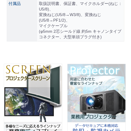
付属品
取扱説明書、保証書、マイクホルダー(ねじ：
U5/8)、
変換ねじ(U5/8→W3/8)、変換ねじ
(U5/8→PF1/2)、
マイクケーブル
(φ5mm 2芯シールド線 約5m キャノンタイプ
コネクター、大型単頭プラグ付き)