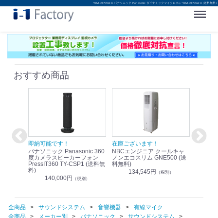
WM-D170SW-K パナソニック Panasonic ダイナミックマイクロホン WM-D170SW-K (送料無料)
Menu
おすすめ商品
！
即納可能です！
在庫ございます！
即納可
nic リモ
パナソニック Panasonic 360
NBCエンジニア クールキャ
パナソニッ
WR-
度カメラスピーカーフォン
ノンエコスリム GNE500 (送
1.9G
PressIT360 TY-CSP1 (送料無
料無料)
レスアンプ
料)
無料)
134,545円
）
（税別）
140,000円
1
（税別）
全商品
サウンドシステム
音響機器
有線マイク
全商品
メーカー別
パナソニック
サウンドシステム