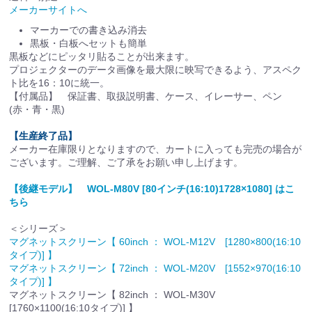
メーカーサイトへ
マーカーでの書き込み消去
黒板・白板へセットも簡単
黒板などにピッタリ貼ることが出来ます。
プロジェクターのデータ画像を最大限に映写できるよう、アスペク
ト比を16：10に統一。
【付属品】 保証書、取扱説明書、ケース、イレーサー、ペン
(赤・青・黒)
【生産終了品】
メーカー在庫限りとなりますので、カートに入っても完売の場合が
ございます。ご理解、ご了承をお願い申し上げます。
【後継モデル】 WOL-M80V [80インチ(16:10)1728×1080] はこ
ちら
＜シリーズ＞
マグネットスクリーン【 60inch ： WOL-M12V [1280×800(16:10
タイプ)] 】
マグネットスクリーン【 72inch ： WOL-M20V [1552×970(16:10
タイプ)] 】
マグネットスクリーン【 82inch ： WOL-M30V
[1760×1100(16:10タイプ)] 】