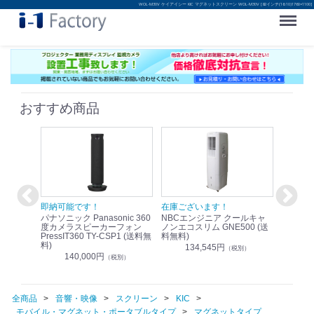
WOL-M30V ケイアイシー KIC マグネットスクリーン WOL-M30V [82インチ(16:10)1760×1100]
Menu
おすすめ商品
！
即納可能です！
在庫ございます！
即納可
nic リモ
パナソニック Panasonic 360
NBCエンジニア クールキャ
パナソニッ
WR-
度カメラスピーカーフォン
ノンエコスリム GNE500 (送
1.9G
PressIT360 TY-CSP1 (送料無
料無料)
レスアンプ
料)
無料)
134,545円
）
（税別）
140,000円
1
（税別）
全商品
音響・映像
スクリーン
KIC
モバイル・マグネット・ポータブルタイプ
マグネットタイプ