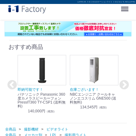
L23730 LPL スタジオ＆ロケーションライト トロピカル TL-500 (L23730)
Menu
おすすめ商品
！
即納可能です！
在庫ございます！
即納可
nic リモ
パナソニック Panasonic 360
NBCエンジニア クールキャ
パナソニッ
WR-
度カメラスピーカーフォン
ノンエコスリム GNE500 (送
1.9G
PressIT360 TY-CSP1 (送料無
料無料)
レスアンプ
料)
無料)
134,545円
）
（税別）
140,000円
1
（税別）
全商品
撮影機材
ビデオライト
全商品
メーカー別
LPL
撮影用ライト