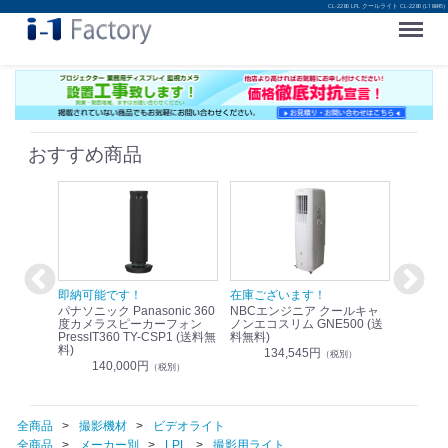
CL-2280 LPL クールライト CL-2280 (L18845)
Menu
おすすめ商品
！
即納可能です！
在庫ございます！
即納可
nic リモ
パナソニック Panasonic 360
NBCエンジニア クールキャ
パナソニッ
WR-
度カメラスピーカーフォン
ノンエコスリム GNE500 (送
1.9G
PressIT360 TY-CSP1 (送料無
料無料)
レスアンプ
料)
無料)
134,545円
）
（税別）
140,000円
1
（税別）
全商品
撮影機材
ビデオライト
全商品
メーカー別
LPL
撮影用ライト