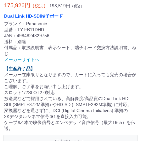
175,926円
193,519円
（税別）
（税込）
Dual Link HD-SDI端子ボード
ブランド：Panasonic
型番：TY-FB11DHD
JAN：4984824829756
送料：別途
付属品：取扱説明書、表示シート、端子ボード交換方法説明書、ね
じ
メーカーサイトへ
【生産終了品】
メーカー在庫限りとなりますので、カートに入っても完売の場合が
ございます。
ご理解、ご了承をお願い申し上げます。
スロット1/2SLOT2.0対応
放送局などで採用されている、高解像度/高品質のDual Link HD-
SDI (SMPTE372M準拠) やHD-SD (I SMPTE292M準拠) に対応。
変換器などを通さずに、DCI (Digital Cinema Initiatives) 準拠の
2Kデジタルシネマ信号※1を直接入力可能。
ケーブル1本で映像信号とエンベデッド音声信号（最大16ch）を伝
送。