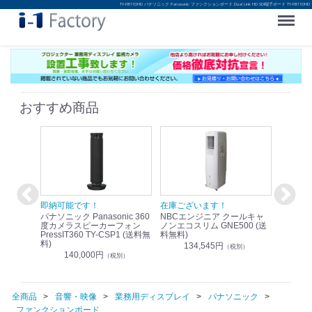
TY-FB11DHD パナソニック Panasonic ファンクションボード Dual Link HD-SDI端子ボード TY-FB11DHD
Menu
おすすめ商品
！
即納可能です！
在庫ございます！
即納可
nic リモ
パナソニック Panasonic 360
NBCエンジニア クールキャ
パナソニッ
WR-
度カメラスピーカーフォン
ノンエコスリム GNE500 (送
1.9G
PressIT360 TY-CSP1 (送料無
料無料)
レスアンプ
料)
無料)
134,545円
）
（税別）
140,000円
1
（税別）
全商品
音響・映像
業務用ディスプレイ
パナソニック
ファンクションボード