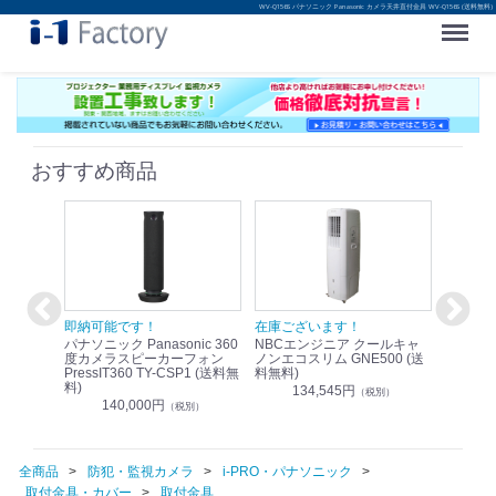
WV-Q156S パナソニック Panasonic カメラ天井直付金具 WV-Q156S (送料無料)
Menu
おすすめ商品
！
即納可能です！
在庫ございます！
即納可
nic リモ
パナソニック Panasonic 360
NBCエンジニア クールキャ
パナソニッ
WR-
度カメラスピーカーフォン
ノンエコスリム GNE500 (送
1.9G
PressIT360 TY-CSP1 (送料無
料無料)
レスアンプ
料)
無料)
134,545円
）
（税別）
140,000円
1
（税別）
全商品
防犯・監視カメラ
i-PRO・パナソニック
取付金具・カバー
取付金具