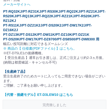
メーカーサイトへ
PT-RQ32KJ/PT-RZ31KJ/PT-RS30KJ/PT-RQ22KJ/PT-RZ21KJ/PT-
RS20KJ/PT-RQ13KJ/PT-RQ22KJ/PT-RZ21KJ/PT-RS20KJ/PT-
RZ12KJ
PT-RS11KJ/PT-DZ21K2J/PT-DS20K2J/PT-DW17K2J/PT-
DZ16K2J
PT-DZ13K/PT-DS12K/PT-DW11K/PT-DZ10K/PT-DZ21K
PT-DS20K/PT-DW17K/PT-DZ8700/PT-DS8500/PT-DW8300 用
幅広い投写距離に対応できるズームレンズ
※ 商品の【 仕様書(PDFファイル) 】はこちら。
※ET-D75LE1の後継機種。
【 受注生産品 】
通常お引き渡しは、正式ご注文より約2-3ヵ月後。
(納期は都度確認・キャンセル不可)
【生産終了品】
受注生産終了のためカートに入ってもご用意できない場合がござい
ます。
ご理解、ご了承をお願い申し上げます。
【代替・後継モデル】ET-D3LEW10 はこちら
完売致しました