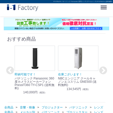
ET-D75LE10 パナソニック Panasonic 投写レンズ (ズームレンズ) ET-D75LE10 (送料無料)
Menu
おすすめ商品
！
即納可能です！
在庫ございます！
即納可
nic リモ
パナソニック Panasonic 360
NBCエンジニア クールキャ
パナソニッ
WR-
度カメラスピーカーフォン
ノンエコスリム GNE500 (送
1.9G
PressIT360 TY-CSP1 (送料無
料無料)
レスアンプ
料)
無料)
134,545円
）
（税別）
140,000円
1
（税別）
全商品
音響・映像
プロジェクター
パナソニック
レンズ
全商品
メーカー別
パナソニック
プロジェクター
レンズ