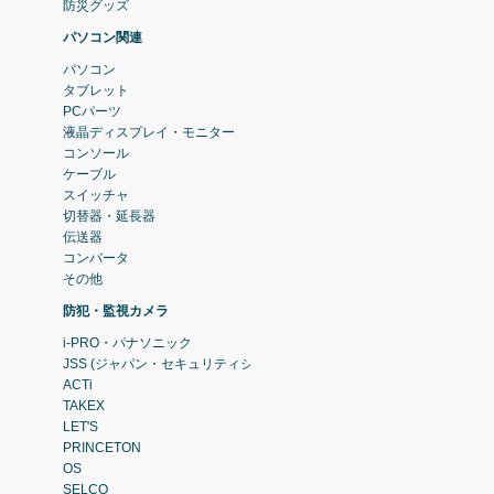
防災グッズ
パソコン関連
パソコン
タブレット
PCパーツ
液晶ディスプレイ・モニター
コンソール
ケーブル
スイッチャ
切替器・延長器
伝送器
コンバータ
その他
防犯・監視カメラ
i-PRO・パナソニック
JSS (ジャパン・セキュリティシステム)
ACTi
TAKEX
LET'S
PRINCETON
OS
SELCO