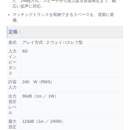
た、2Way方式。スピーチから迫力ある音楽再生まで、幅
広い拡声に対応。
マッチングトランスを収納できるスペースを、背面に装
備。
定格：
形式
アレイ方式 2 ウェイバスレフ型
入力
8Ω
イン
ピー
ダン
ス
許容
240 W（RMS）
入力
出力
96dB（1m ／ 1W）
音圧
レベ
ル
最大
119dB（1m ／ 240W）
音圧