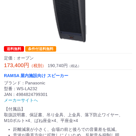
送料無料
条件付送料無料
定価：オープン
173,400円
190,740円
（税別）
（税込）
RAMSA 屋内施設向け スピーカー
ブランド：Panasonic
型番：WS-LA232
JAN：4984824799301
メーカーサイトへ
【付属品】
取扱説明書、保証書、吊り金具、上金具、落下防止ワイヤー、
M10ボルト×4、ばね座金×4、平座金×4
距離減衰が小さく、会場の前と後ろでの音量差を低減。
音波が垂直方向に拡散しにくいため、反射音を抑制し明