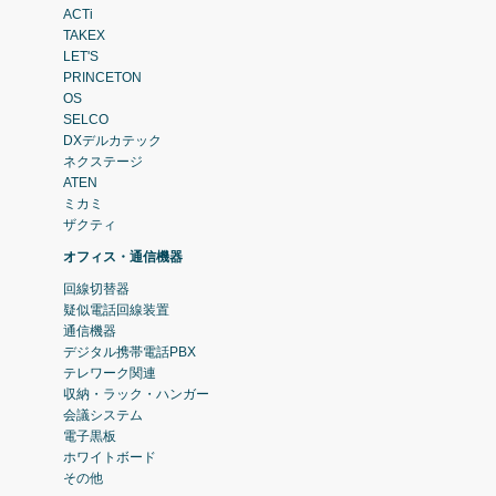
ACTi
TAKEX
LET'S
PRINCETON
OS
SELCO
DXデルカテック
ネクステージ
ATEN
ミカミ
ザクティ
オフィス・通信機器
回線切替器
疑似電話回線装置
通信機器
デジタル携帯電話PBX
テレワーク関連
収納・ラック・ハンガー
会議システム
電子黒板
ホワイトボード
その他