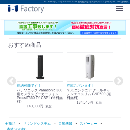
WS-LA232 パナソニック Panasonic RAMSA 屋内施設向けスピーカー(アレイスピーカー) WS-LA232 (送料無料)
Menu
おすすめ商品
！
即納可能です！
在庫ございます！
即納可
nic リモ
パナソニック Panasonic 360
NBCエンジニア クールキャ
パナソニッ
WR-
度カメラスピーカーフォン
ノンエコスリム GNE500 (送
1.9G
PressIT360 TY-CSP1 (送料無
料無料)
レスアンプ
料)
無料)
134,545円
）
（税別）
140,000円
1
（税別）
全商品
サウンドシステム
音響機器
スピーカー
本体(その他)