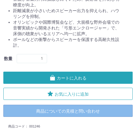
瞭度が向上。
距離減衰が小さいためスピーカー出力を抑えられ、ハウ
リングを抑制。
オリンピックや国際博覧会など、大規模な野外会場での
音響実績から開発された「弓形エンクロージャー」で、
床側の聴衆がいるエリアへ均一に拡声。
ボールなどの衝撃からスピーカーを保護する高耐久性設
計。
数量
カートに入れる
お気に入りに追加
商品についての見積と問い合わせ
商品コード：
001246