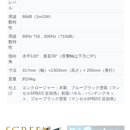
レベ
ル
周波
88dB（1m/1W）
数特
性
周波
80Hz ?16，000Hz（?10dB）
数特
性
指向
水平120°、垂直30°（音響軸は下方に9°)
角
寸法
317mm（幅）×1303mm（高さ）× 255mm（奥行）
質量
約24kg
仕上
エンクロージャー：木製、ブルーブラック塗装（マン
げ
セル5PB2/2 近似色）前面パネル：パンチングネッ
ト、ブルーブラック塗装（マンセル5PB2/2 近似色）