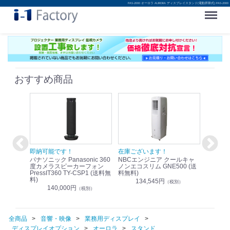
PAS-2000 オーロラ AURORA ディスプレイスタンド(電動昇降式) PAS-2000
Menu
おすすめ商品
！
即納可能です！
在庫ございます！
即納可
nic リモ
パナソニック Panasonic 360
NBCエンジニア クールキャ
パナソニッ
WR-
度カメラスピーカーフォン
ノンエコスリム GNE500 (送
1.9G
PressIT360 TY-CSP1 (送料無
料無料)
レスアンプ
料)
無料)
134,545円
）
（税別）
140,000円
1
（税別）
全商品
音響・映像
業務用ディスプレイ
ディスプレイオプション
オーロラ
スタンド