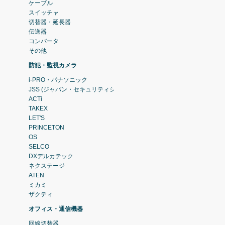
ケーブル
スイッチャ
切替器・延長器
伝送器
コンバータ
その他
防犯・監視カメラ
i-PRO・パナソニック
JSS (ジャパン・セキュリティシステム)
ACTi
TAKEX
LET'S
PRINCETON
OS
SELCO
DXデルカテック
ネクステージ
ATEN
ミカミ
ザクティ
オフィス・通信機器
回線切替器