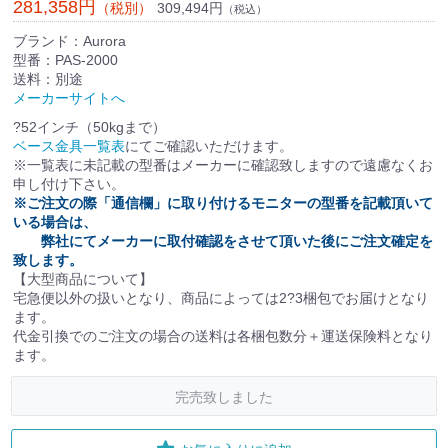
281,358円
309,494円
（税別）
（税込）
ブランド：Aurora
型番：PAS-2000
送料：別途
メーカーサイトへ
?52インチ（50kgまで）
ベース金具一覧表
にてご確認いただけます。
※一覧表に未記載の型番はメーカーに確認致しますので遠慮なくお
申し付け下さい。
※ご注文の際「通信欄」に取り付けるモニターの型番を記載頂いて
いる場合は、
弊社にてメーカーに取付確認をさせて頂いた後にご注文確定を
致します。
【大型商品について】
宅急便以外の扱いとなり、商品によっては2?3梱包でお届けとなり
ます。
代金引換でのご注文の場合の送料は各梱包数分＋運送保険料となり
ます。
完売致しました