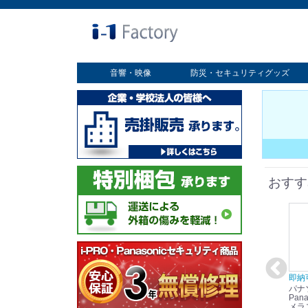
音響・映像
防災・セキュリティグッズ
業務用ディスプレイ
プロジェクター
放送・業務用映像システム
書画カメラ
スクリーン
オプション
セキュリティグッズ
防災グッズ
おすす
在庫あり☆彡
即納可能！
在庫あり！送料無料！
即納
パナソニック
パナソニック
パナソニック
パナ
Panasonic i-PRO
Panasonic i-PRO カ
Panasonic リモコン
Pana
ット
2MP(1080p) 屋内 小
メラ吊り下げ金具
マイク (10局用) WR-
メラ