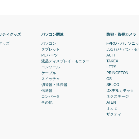
リティグッズ
パソコン関連
防犯・監視カメラ
グッズ
パソコン
i-PRO・パナソニ
タブレット
JSS (ジャパン・
PCパーツ
ACTi
液晶ディスプレイ・モニター
TAKEX
コンソール
LET'S
ケーブル
PRINCETON
スイッチャ
OS
切替器・延長器
SELCO
伝送器
DXデルカテック
コンバータ
ネクステージ
その他
ATEN
ミカミ
ザクティ