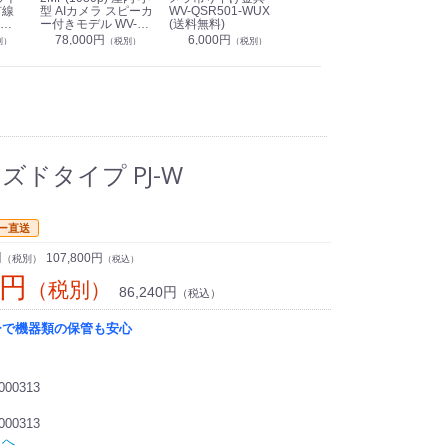
有線
型 AIカメラ スピーカ
WV-QSR501-WUX
210A (送料無料)
ン P
ー付きモデル WV-
(送料無料)
CS
39,000円
（税別）
無料)
S71301-F2L (送料無
78,000円
6,000円
1
別）
（税別）
（税別）
料)
ズドタイプ PJ-W
ー直送
円
107,800円
（税別）
（税込）
0円
（税別）
86,240円
（税込）
ーで機器類の保管も安心
000313
000313
トへ