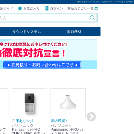
PJ-W ケイアイシー KIC プロジェクターカート クローズドタイプ PJ-W
用ガイド
お気に入り
ログイン
商品カテゴリ一覧
サウンドシステム
撮影機材
音響機器
輸入オーディオ
楽器
ケーブル
ビデオライト
クールライト
LEDライト
スタンド
写真関連商品
スタジオセット商品
オプション
在庫あり☆彡
即納可能！
在庫あり！送料無料！
即
パナソニック
パナソニック
パナソニック
パ
Panasonic i-PRO
Panasonic i-PRO カ
Panasonic リモコン
Pan
ット
2MP(1080p) 屋内 小
メラ吊り下げ金具
マイク (10局用) WR-
メ