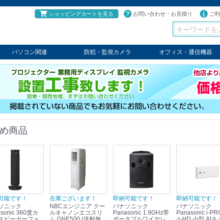
ショッピングカートを見る
お問い合わせ・お見積り
ご利
パソコン関連
防犯・監視カメラ
オフィス・通信機器
パソコン
タブレット
PCパーツ
コンソール
ケーブル
切替器・延長器
伝送器
コンバータ
その他
パナソニック
TAKEX
LET'S
JSS
SELCO
PRINCETON
OS
ネクステージ
ATEN
回線切替器
疑似電話回線装置
通信機器
デジタル携帯電話PBX
収納・ラック・ハンガー
会議システム
電子黒板
ホワイトボード
その他
め商品
可能です！
在庫ございます！
即納可能です！
即納可能です！
ソニック
NBCエンジニア クー
パナソニック
パナソニック
sonic 360度カ
ルキャノンエコスリ
Panasonic 1.9GHz帯
Panasonic i-PRO フ
スピーカーフォ
ム GNE500 (送料無
ポータブルワイヤレ
ルHD 小型 AIネ