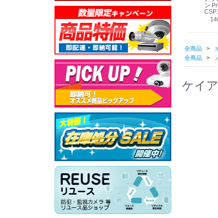
線
型 AIカメラ スピーカ
WV-QSR501-WUX
210A (送料無料)
ン Pr
ー付きモデル WV-
(送料無料)
CSP
39,000円
（税別）
料)
S71301-F2L (送料無
78,000円
6,000円
14
）
（税別）
（税別）
料)
全商品
全商品
ケイア