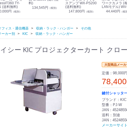
essIT360 TY-
料)
スアンプ WX-PS200
ワークカメラ (
1 (送料無料)
(送料無料)
LANモデル) WV-
134,545円
（税別）
S7130UX (送料
0,000円
147,800円
44,440円
（税別）
（税別）
（税
オフィス・通信機器
収納・ラック・ハンガー
その他
メーカー別
KIC
収納・ラック・ハンガー
イシー KIC プロジェクターカート クロー
大型商品メーカ
定価：
98,000
78,40
鍵付シャッタ
ブランド：KIC
型番：PJ-W
JAN：4524855
送料：別途
JAN：4524855
メーカーサイ