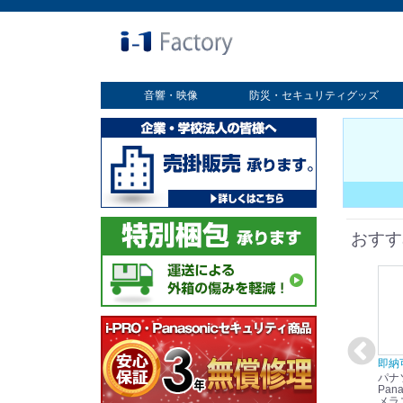
音響・映像
防災・セキュリティグッズ
業務用ディスプレイ
プロジェクター
放送・業務用映像システム
書画カメラ
スクリーン
オプション
セキュリティグッズ
防災グッズ
おすす
在庫あり☆彡
即納可能！
在庫あり！送料無料！
即納
パナソニック
パナソニック
パナソニック
パナ
Panasonic i-PRO
Panasonic i-PRO カ
Panasonic リモコン
Pana
ット
2MP(1080p) 屋内 小
メラ吊り下げ金具
マイク (10局用) WR-
メラ