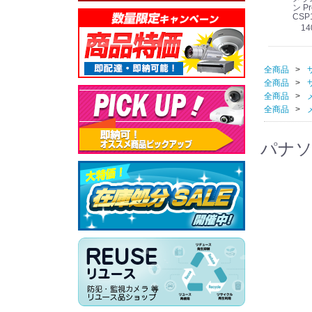
線
型 AIカメラ スピーカ
WV-QSR501-WUX
210A (送料無料)
ン Pr
ー付きモデル WV-
(送料無料)
CSP
39,000円
（税別）
料)
S71301-F2L (送料無
78,000円
6,000円
14
）
（税別）
（税別）
料)
全商品
全商品
全商品
全商品
パナソニ