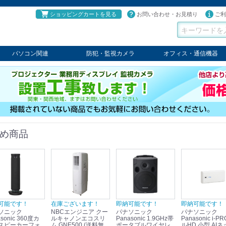
ショッピングカートを見る
お問い合わせ・お見積り
ご利
パソコン関連
防犯・監視カメラ
オフィス・通信機器
パソコン
タブレット
PCパーツ
コンソール
ケーブル
切替器・延長器
伝送器
コンバータ
その他
パナソニック
TAKEX
LET'S
JSS
SELCO
PRINCETON
OS
ネクステージ
ATEN
回線切替器
疑似電話回線装置
通信機器
デジタル携帯電話PBX
収納・ラック・ハンガー
会議システム
電子黒板
ホワイトボード
その他
め商品
可能です！
在庫ございます！
即納可能です！
即納可能です！
ソニック
NBCエンジニア クー
パナソニック
パナソニック
sonic 360度カ
ルキャノンエコスリ
Panasonic 1.9GHz帯
Panasonic i-PRO フ
スピーカーフォ
ム GNE500 (送料無
ポータブルワイヤレ
ルHD 小型 AIネ