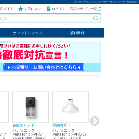
WS-A88 パナソニック Panasonic RAMSA 天井スピーカー WS-A88 (送料無料)
用ガイド
お気に入り
ログイン
商品カテゴリ一覧
サウンドシステム
撮影機材
音響機器
輸入オーディオ
楽器
ケーブル
ビデオライト
クールライト
LEDライト
スタンド
写真関連商品
スタジオセット商品
オプション
在庫あり☆彡
即納可能！
在庫あり！送料無料！
即
パナソニック
パナソニック
パナソニック
パ
Panasonic i-PRO
Panasonic i-PRO カ
Panasonic リモコン
Pan
ット
2MP(1080p) 屋内 小
メラ吊り下げ金具
マイク (10局用) WR-
メ