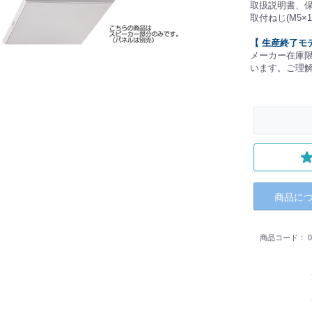
取扱説明書、
取付ねじ(M5×
【 生産終了モ
メーカー在庫
います。ご理
商品に
商品コード：
0