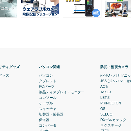
リティグッズ
パソコン関連
防犯・監視カメラ
グッズ
パソコン
i-PRO・パナソニ
タブレット
JSS (ジャパン・
PCパーツ
ACTi
液晶ディスプレイ・モニター
TAKEX
コンソール
LET'S
ケーブル
PRINCETON
スイッチャ
OS
切替器・延長器
SELCO
伝送器
DXデルカテック
コンバータ
ネクステージ