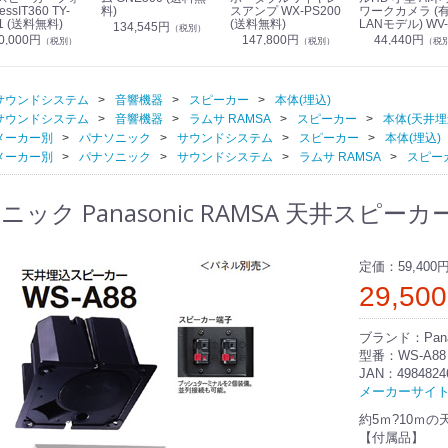
essIT360 TY-
料)
スアンプ WX-PS200
ワークカメラ (
1 (送料無料)
(送料無料)
LANモデル) WV-
134,545円
（税別）
S7130UX (送料
0,000円
147,800円
44,440円
（税別）
（税別）
（税
サウンドシステム
音響機器
スピーカー
本体(埋込)
サウンドシステム
音響機器
ラムサ RAMSA
スピーカー
本体(天井埋
メーカー別
パナソニック
サウンドシステム
スピーカー
本体(埋込)
メーカー別
パナソニック
サウンドシステム
ラムサ RAMSA
スピー
ック Panasonic RAMSA 天井スピーカー 
定価：
59,400
29,50
ブランド：Pana
型番：WS-A88
JAN：4984824
メーカーサイ
約5ｍ?10ｍ
【付属品】