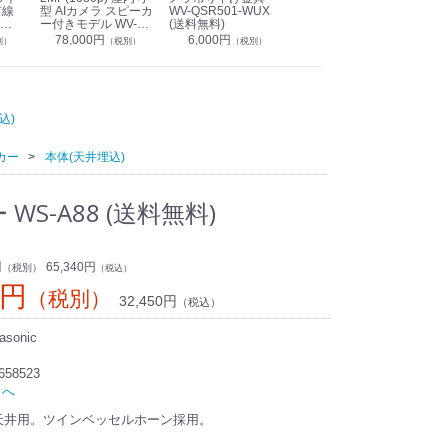
有線
型 AIカメラ スピーカ
WV-QSR501-WUX
210A (送料無料)
ン P
ー付きモデル WV-
(送料無料)
CS
39,000円
（税別）
無料)
S71301-F2L (送料無
78,000円
6,000円
1
別）
（税別）
（税別）
料)
込)
カー
本体(天井埋込)
WS-A88 (送料無料)
円
65,340円
（税別）
（税込）
0円
（税別）
32,450円
（税込）
sonic
658523
トへ
の天井用。ツインベッセルホーン採用。