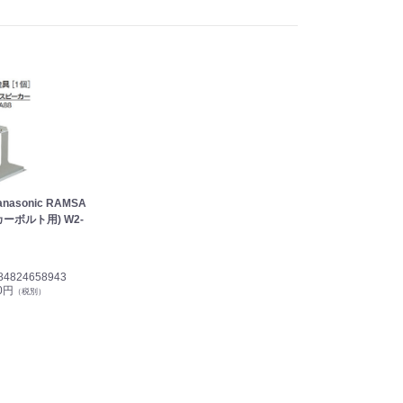
asonic RAMSA
ーボルト用) W2-
84824658943
00円
（税別）