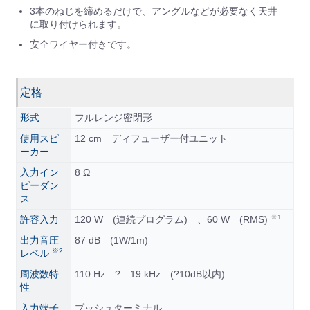
3本のねじを締めるだけで、アングルなどが必要なく天井
に取り付けられます。
安全ワイヤー付きです。
定格
形式
フルレンジ密閉形
使用スピ
12 cm ディフューザー付ユニット
ーカー
入力イン
8 Ω
ピーダン
ス
※1
許容入力
120 W (連続プログラム) 、60 W (RMS)
出力音圧
87 dB (1W/1m)
※2
レベル
周波数特
110 Hz ? 19 kHz (?10dB以内)
性
入力端子
プッシュターミナル