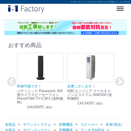
WS-A22 パナソニック Panasonic RAMSA 12cm 天井埋込スピーカー WS-A22
Menu
おすすめ商品
！
即納可能です！
在庫ございます！
即納可
nic リモ
パナソニック Panasonic 360
NBCエンジニア クールキャ
パナソニッ
WR-
度カメラスピーカーフォン
ノンエコスリム GNE500 (送
1.9G
PressIT360 TY-CSP1 (送料無
料無料)
レスアンプ
料)
無料)
134,545円
）
（税別）
140,000円
1
（税別）
全商品
サウンドシステム
音響機器
スピーカー
本体(埋込)
全商品
サウンドシステム
音響機器
ラムサ RAMSA