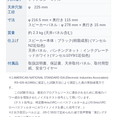
天井穴加
φ 225 mm
工径
寸法
φ 216.5 mm × 奥行き 115 mm
スピーカーパネル：φ 278 mm × 奥行き 15 mm
質量
約 2.3 kg (天井パネル含む)
仕上げ
スピーカー本体：ブラック(樹脂成形) (マンセル
N2近似色)
天井パネル、パンチングネット：インテグレーテ
ッドホワイト(マンセル10Y9/1近似色)
付属品
取扱説明書、保証書、天井取付パネル、取付用型
紙、安全ワイヤー
※1 AMERICAN NATIONAL STANDARD EIA (Electronic Industries Association)
RS-426-A(1980)に規定した試験方法により測定した真の実効値電力で
す。
この試験方法は、最近のプログラムソースに適合されるために高域のパ
ワー成分を増加させたノイズをテスト信号として用いています。
(テスト信号は、時定数4msのRCハイパスフィルターおよび0.5msのRC
ローパスフィルターにホワイトノイズを通した信号です。)
※2 出力音圧レベルとは、JIS C 5531で定められた値で音声警報「第2シグナ