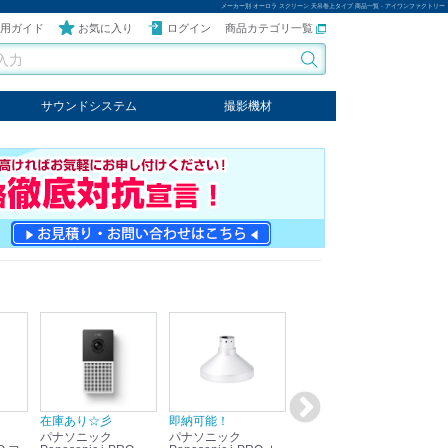
メーカー別 オーロラ スクリーン 天吊巻上タイプ 商品一覧 - アイワンファクトリー
用ガイド
お気に入り
ログイン
商品カテゴリ一覧
サウンドシステム
撮影機材
音響機器
輸入オーディオ
楽器
ケーブル
ビデオライト
クールライト
LEDライト
スタンド
写真関連商品
スタジオセット商品
オプション
在庫あり☆彡
即納可能！
在庫あり！送料無料！
即
パナソニック
パナソニック
パナソニック
パ