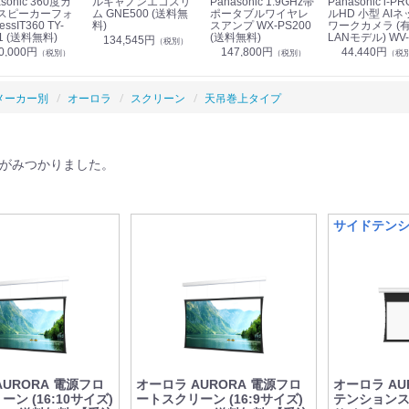
sonic 360度カ
ルキャノンエコスリ
Panasonic 1.9GHz帯
Panasonic i-PRO フ
スピーカーフォ
ム GNE500 (送料無
ポータブルワイヤレ
ルHD 小型 AIネ
essIT360 TY-
料)
スアンプ WX-PS200
ワークカメラ (
1 (送料無料)
(送料無料)
LANモデル) WV-
134,545円
（税別）
S7130UX (送料
0,000円
147,800円
44,440円
（税別）
（税別）
（税
メーカー別
オーロラ
スクリーン
天吊巻上タイプ
がみつかりました。
サイドテン
AURORA 電源フロ
オーロラ AURORA 電源フロ
オーロラ AU
ン (16:10サイズ)
ートスクリーン (16:9サイズ)
テンションスク