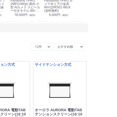
Panasonic i-PRO
Panasonic i-PRO カ
Panasonic リモコン
Pan
ット
2MP(1080p) 屋内 小
メラ吊り下げ金具
マイク (10局用) WR-
メ
有線
型 AIカメラ スピーカ
WV-QSR501-WUX
210A (送料無料)
ン P
ー付きモデル WV-
(送料無料)
CS
39,000円
（税別）
無料)
S71301-F2L (送料無
78,000円
6,000円
1
別）
（税別）
（税別）
料)
ション方式
サイドテンション方式
RORA 電動TAB
オーロラ AURORA 電動TAB
リーン(16:10
テンションスクリーン(16:10