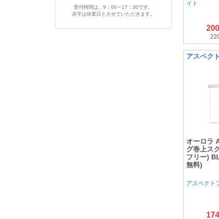
イト
受付時間は、9：00～17：30です。
赤字は休業日とさせていただきます。
20
22
アスペク
オーロラ 
グ巻上スク
フリー) BL
無料)
アスペクト
17