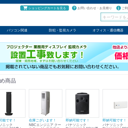
ショッピングカートを見る
お問い合わせ・お見積り
ご利
パソコン関連
防犯・監視カメラ
オフィス・通信機器
パソコン
タブレット
PCパーツ
コンソール
ケーブル
切替器・延長器
伝送器
コンバータ
その他
パナソニック
TAKEX
LET'S
JSS
SELCO
PRINCETON
OS
ネクステージ
ATEN
回線切替器
疑似電話回線装置
通信機器
デジタル携帯電話PBX
収納・ラック・ハンガー
会議システム
電子黒板
ホワイトボード
その他
め商品
可能です！
在庫ございます！
即納可能です！
即納可能です！
ソニック
NBCエンジニア クー
パナソニック
パナソニック