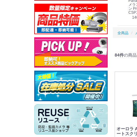
Panasonic i-PRO
Panasonic i-PRO カ
Panasonic リモコン
Pana
ット
2MP(1080p) 屋内 小
メラ吊り下げ金具
マイク (10局用) WR-
メラ
線
型 AIカメラ スピーカ
WV-QSR501-WUX
210A (送料無料)
ン Pr
ー付きモデル WV-
(送料無料)
CSP
39,000円
（税別）
料)
S71301-F2L (送料無
78,000円
6,000円
14
）
（税別）
（税別）
料)
全商品
84
件
の商品
オーロラ 
ートスクリー