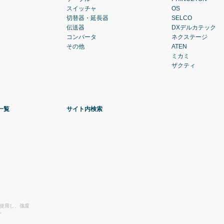
スイッチャ
OS
切替器・延長器
SELCO
伝送器
DXデルカテック
コンバータ
ネクステージ
その他
ATEN
ミカミ
ザクティ
一覧
サイト内検索
を使用し、強度
。