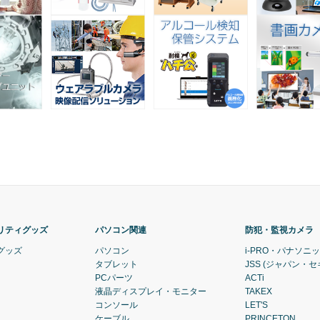
リティグッズ
パソコン関連
防犯・監視カメラ
グッズ
パソコン
i-PRO・パナソニ
タブレット
JSS (ジャパン・
PCパーツ
ACTi
液晶ディスプレイ・モニター
TAKEX
コンソール
LET'S
ケーブル
PRINCETON