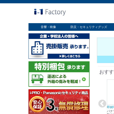
音響・映像
防災・セキュリティグッズ
業務用ディスプレイ
プロジェクター
放送・業務用映像システム
書画カメラ
スクリーン
オプション
セキュリティグッズ
防災グッズ
おすす
在庫あり☆彡
即納可能！
在庫あり！送料無料！
即納
パナソニック
パナソニック
パナソニック
パナ