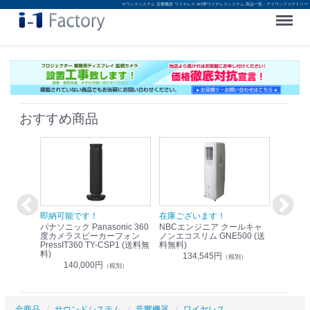
サウンドシステム 音響機器 ワイヤレス WS帯ワイヤレスシステム 商品一覧 - アイワンファクトリー
Menu
おすすめ商品
！
即納可能です！
在庫ございます！
即納可
nic リモ
パナソニック Panasonic 360
NBCエンジニア クールキャ
パナソニッ
WR-
度カメラスピーカーフォン
ノンエコスリム GNE500 (送
1.9G
PressIT360 TY-CSP1 (送料無
料無料)
レスアンプ
料)
無料)
134,545円
）
（税別）
140,000円
1
（税別）
全商品
サウンドシステム
音響機器
ワイヤレス