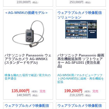
220,000円
253,000円
（税込）
（税込）
＜AG-WN5Kの後継モデル＞
ウェアラブルカメラ映像配信
ソリューション
パナソニック Panasonic ウェ
パナソニック Panasonic 録画
アラブルカメラ AG-WN5K1
再生機能追加用 ソフトウェア
(スタンダードモデル)
キー AG-SFU201 (受注生産
品)
映像を離れた場所で確認 / 双方向の
AG-WN5K用 / マルチビューアソフ
音声通信
ト(AG-NAMS5)に録画・再生機能を
拡張
135,000円
199,200円
完売
完売
（税別）
（税別）
148,500円
219,120円
（税込）
（税込）
ウェアラブルカメラ映像配信
ウェアラブルカメラ映像配信