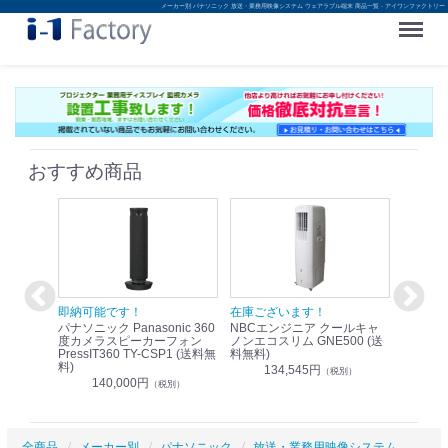
メーカー別 パナソニック 放送・業務用映像システム ウェアラブル端末 商品一覧 - アイワンファクトリー
Menu
おすすめ商品
！
即納可能です！
在庫ございます！
即納可
nic リモ
パナソニック Panasonic 360
NBCエンジニア クールキャ
パナソニッ
WR-
度カメラスピーカーフォン
ノンエコスリム GNE500 (送
1.9G
PressIT360 TY-CSP1 (送料無
料無料)
レスアンプ
料)
無料)
134,545円
）
（税別）
140,000円
1
（税別）
全商品
メーカー別
パナソニック
放送・業務用映像システム